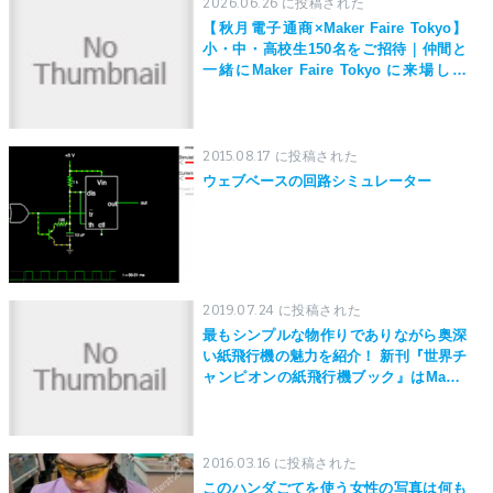
2026.06.26 に投稿された
【秋月電子通商×Maker Faire Tokyo】
小・中・高校生150名をご招待｜仲間と
一緒にMaker Faire Tokyo に来場しよ
う！
2015.08.17 に投稿された
ウェブベースの回路シミュレーター
2019.07.24 に投稿された
最もシンプルな物作りでありながら奥深
い紙飛行機の魅力を紹介！ 新刊『世界チ
ャンピオンの紙飛行機ブック』はMaker
Faire Tokyo 2019にて先行発売！
2016.03.16 に投稿された
このハンダごてを使う女性の写真は何も