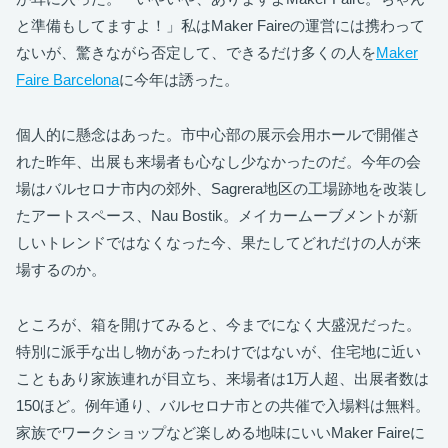
と準備もしてますよ！」私はMaker Faireの運営には携わって
ないが、驚きながら否定して、できるだけ多くの人を
Maker
Faire Barcelona
に今年は誘った。
個人的に懸念はあった。市中心部の展示会用ホールで開催さ
れた昨年、出展も来場者も心なし少なかったのだ。今年の会
場はバルセロナ市内の郊外、Sagrera地区の工場跡地を改装し
たアートスペース、Nau Bostik。メイカームーブメントが新
しいトレンドではなくなった今、果たしてどれだけの人が来
場するのか。
ところが、箱を開けてみると、今までになく大盛況だった。
特別に派手な出し物があったわけではないが、住宅地に近い
こともあり家族連れが目立ち、来場者は1万人超、出展者数は
150ほど。例年通り、バルセロナ市との共催で入場料は無料。
家族でワークショップなど楽しめる地味にいいMaker Faireに