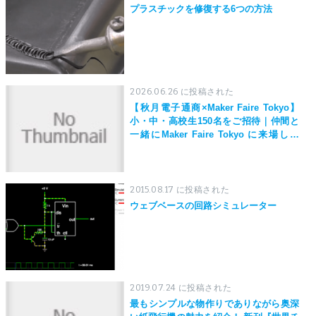
プラスチックを修復する6つの方法
2026.06.26 に投稿された
【秋月電子通商×Maker Faire Tokyo】
小・中・高校生150名をご招待｜仲間と
一緒にMaker Faire Tokyo に来場しよ
う！
2015.08.17 に投稿された
ウェブベースの回路シミュレーター
2019.07.24 に投稿された
最もシンプルな物作りでありながら奥深