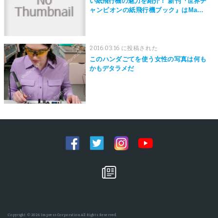
い紙飛行機の魅力を紹介！ 新刊『世界チ
ャンピオンの紙飛行機ブック』はMaker
Faire Tokyo 2019にて先行発売！
2016.03.16 に投稿された
このハンダごてを使う女性の写真は何も
かもデタラメだ
Copyright © 2026 Impress Corporation All Rights Reserved.