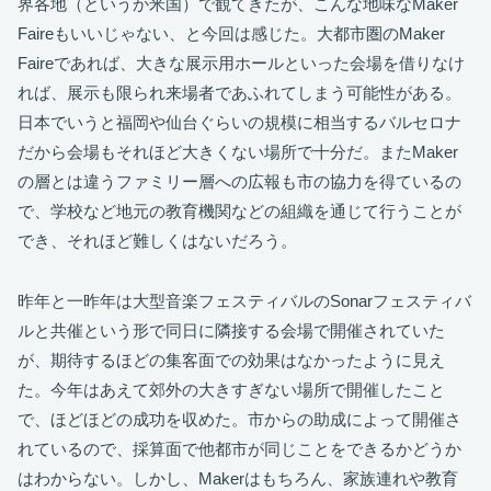
界各地（というか米国）で観てきたが、こんな地味なMaker
Faireもいいじゃない、と今回は感じた。大都市圏のMaker
Faireであれば、大きな展示用ホールといった会場を借りなけ
れば、展示も限られ来場者であふれてしまう可能性がある。
日本でいうと福岡や仙台ぐらいの規模に相当するバルセロナ
だから会場もそれほど大きくない場所で十分だ。またMaker
の層とは違うファミリー層への広報も市の協力を得ているの
で、学校など地元の教育機関などの組織を通じて行うことが
でき、それほど難しくはないだろう。
昨年と一昨年は大型音楽フェスティバルのSonarフェスティバ
ルと共催という形で同日に隣接する会場で開催されていた
が、期待するほどの集客面での効果はなかったように見え
た。今年はあえて郊外の大きすぎない場所で開催したこと
で、ほどほどの成功を収めた。市からの助成によって開催さ
れているので、採算面で他都市が同じことをできるかどうか
はわからない。しかし、Makerはもちろん、家族連れや教育