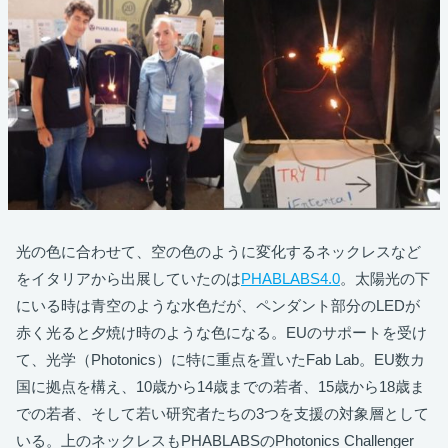
光の色に合わせて、空の色のように変化するネックレスなど
をイタリアから出展していたのは
PHABLABS4.0
。太陽光の下
にいる時は青空のような水色だが、ペンダント部分のLEDが
赤く光ると夕焼け時のような色になる。EUのサポートを受け
て、光学（Photonics）に特に重点を置いたFab Lab。EU数カ
国に拠点を構え、10歳から14歳までの若者、15歳から18歳ま
での若者、そして若い研究者たちの3つを支援の対象層として
いる。上のネックレスもPHABLABSのPhotonics Challenger