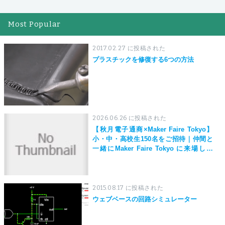
Most Popular
2017.02.27 に投稿された
プラスチックを修復する6つの方法
2026.06.26 に投稿された
【秋月電子通商×Maker Faire Tokyo】
小・中・高校生150名をご招待｜仲間と
一緒にMaker Faire Tokyo に来場しよ
う！
2015.08.17 に投稿された
ウェブベースの回路シミュレーター