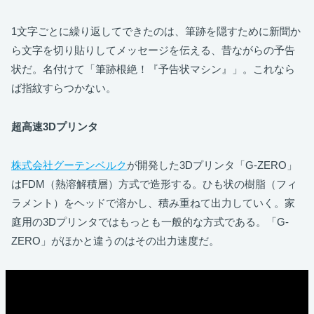
1文字ごとに繰り返してできたのは、筆跡を隠すために新聞か
ら文字を切り貼りしてメッセージを伝える、昔ながらの予告
状だ。名付けて「筆跡根絶！『予告状マシン』」。これなら
ば指紋すらつかない。
超高速3Dプリンタ
株式会社グーテンベルク
が開発した3Dプリンタ「G-ZERO」
はFDM（熱溶解積層）方式で造形する。ひも状の樹脂（フィ
ラメント）をヘッドで溶かし、積み重ねて出力していく。家
庭用の3Dプリンタではもっとも一般的な方式である。「G-
ZERO」がほかと違うのはその出力速度だ。