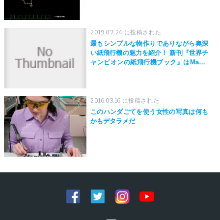
2019.07.24 に投稿された
最もシンプルな物作りでありながら奥深
い紙飛行機の魅力を紹介！ 新刊『世界チ
ャンピオンの紙飛行機ブック』はMaker
Faire Tokyo 2019にて先行発売！
2016.03.16 に投稿された
このハンダごてを使う女性の写真は何も
かもデタラメだ