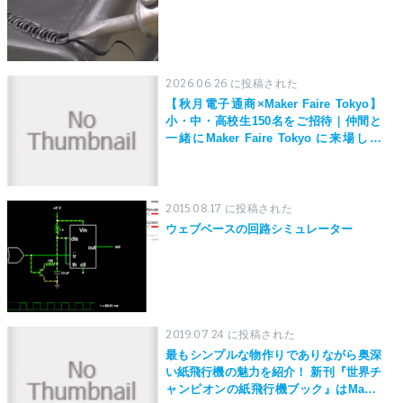
2026.06.26 に投稿された
【秋月電子通商×Maker Faire Tokyo】
小・中・高校生150名をご招待｜仲間と
一緒にMaker Faire Tokyo に来場しよ
う！
2015.08.17 に投稿された
ウェブベースの回路シミュレーター
2019.07.24 に投稿された
最もシンプルな物作りでありながら奥深
い紙飛行機の魅力を紹介！ 新刊『世界チ
ャンピオンの紙飛行機ブック』はMaker