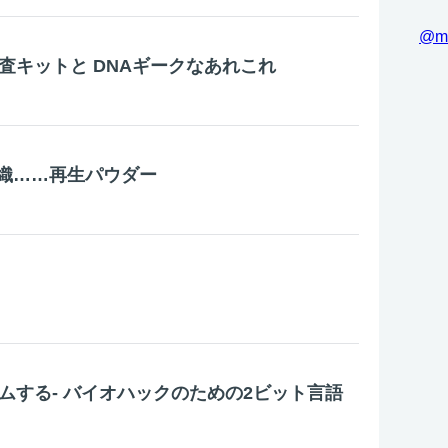
@m
査キットと DNAギークなあれこれ
織……再生パウダー
ムする- バイオハックのための2ビット言語