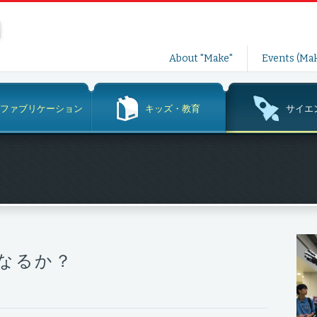
コ
About "Make"
Events (Mak
ン
テ
ン
ファブリケーション
キッズ・教育
サイエ
ツ
へ
ス
キ
ッ
プ
なるか？