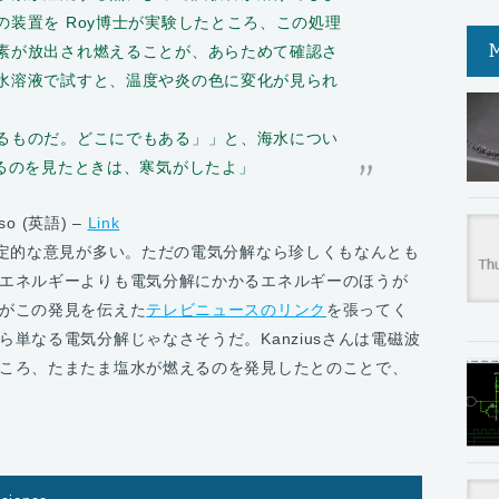
の装置を Roy博士が実験したところ、この処理
素が放出され燃えることが、あらためて確認さ
水溶液で試すと、温度や炎の色に変化が見られ
るものだ。どこにでもある」」と、海水につい
えるのを見たときは、寒気がしたよ」
s so (英語) –
Link
定的な意見が多い。ただの電気分解なら珍しくもなんとも
エネルギーよりも電気分解にかかるエネルギーのほうが
がこの発見を伝えた
テレビニュースのリンク
を張ってく
単なる電気分解じゃなさそうだ。Kanziusさんは電磁波
ころ、たまたま塩水が燃えるのを発見したとのことで、