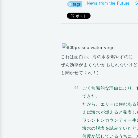
News from the Future
S
これは面白い。海の水を燃やすのに、
ぜん効率がよくないかもしれないけど
も聞かせてくれ！) –
ごく常識的な理由により、
てきた。
だから、エリーに住むある
えば海水が燃えると発表し
ワシントンカウンティー生まれ
海水の脱塩を試みていたと
何度か試しているうちに、