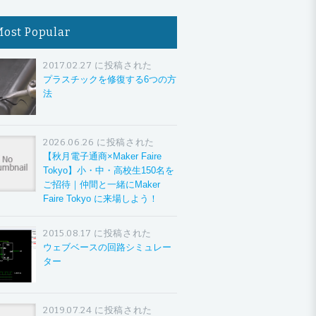
Most Popular
2017.02.27 に投稿された
プラスチックを修復する6つの方
法
2026.06.26 に投稿された
【秋月電子通商×Maker Faire
Tokyo】小・中・高校生150名を
ご招待｜仲間と一緒にMaker
Faire Tokyo に来場しよう！
2015.08.17 に投稿された
ウェブベースの回路シミュレー
ター
2019.07.24 に投稿された