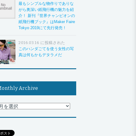
最もシンプルな物作りでありな
がら奥深い紙飛行機の魅力を紹
介！ 新刊『世界チャンピオンの
紙飛行機ブック』はMaker Faire
Tokyo 2019にて先行発売！
2016.03.16 に投稿された
このハンダごてを使う女性の写
真は何もかもデタラメだ
onthly Archive