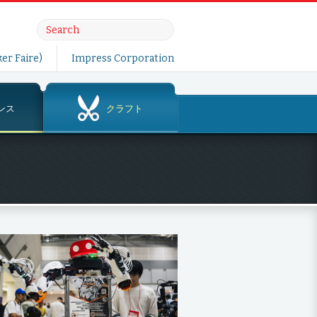
er Faire)
Impress Corporation
ンス
クラフト