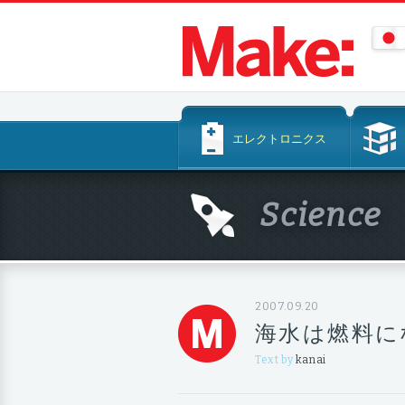
コ
エレクトロニクス
ン
テ
ン
Science
ツ
へ
ス
キ
ッ
2007.09.20
プ
海水は燃料に
Text by
kanai