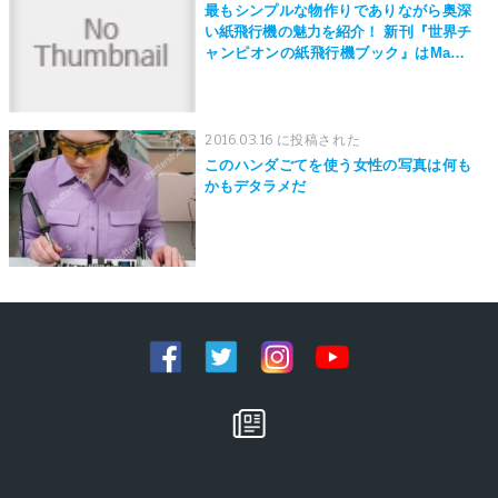
最もシンプルな物作りでありながら奥深
い紙飛行機の魅力を紹介！ 新刊『世界チ
ャンピオンの紙飛行機ブック』はMaker
Faire Tokyo 2019にて先行発売！
2016.03.16 に投稿された
このハンダごてを使う女性の写真は何も
かもデタラメだ