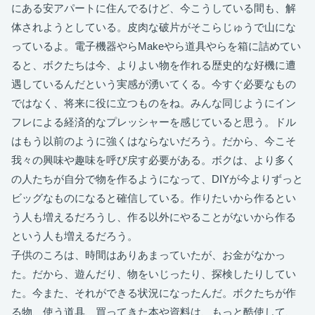
にある安アパートに住んでるけど、今こうしている間も、解
体されようとしている。皮肉な破片がそこらじゅうで山にな
っているよ。電子機器やらMakeやら道具やらを箱に詰めてい
ると、ボクたちは今、よりよい物を作れる歴史的な好機に遭
遇しているんだという実感が湧いてくる。今すぐ必要なもの
ではなく、将来に役に立つものをね。みんな同じようにイン
フレによる経済的なプレッシャーを感じていると思う。ドル
はもう以前のように強くはならないだろう。だから、今こそ
我々の興味や趣味を呼び戻す必要がある。ボクは、より多く
の人たちが自分で物を作るようになって、DIYが今よりずっと
ビッグなものになると確信している。作りたいから作るとい
う人も増えるだろうし、作る以外にやることがないから作る
という人も増えるだろう。
子供のころは、時間はありあまっていたが、お金がなかっ
た。だから、遊んだり、物をいじったり、探検したりしてい
た。今また、それができる状況になったんだ。ボクたちが作
る物、使う道具、買ってきた本や資料は、もっと酷使して、