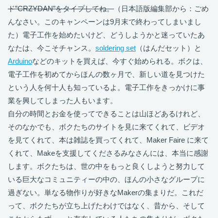
ド”CRZYDAN”をタイプしてね。
（日本語版編集部から：ごめ
んなさい。このキャンペーンは9月末で終わってしまいまし
た）電子工作を始めたいけど、どうしようかと迷っていたあ
なたは、今こそチャンス。
soldering set
（はんだセット）と
Arduino
などのキットを買えば、今すぐ始められる。ボクは、
電子工作を初めてからほんの数ヶ月で、新しい道を見つけた
という人を何十人も知っているよ。電子工作をきっかけに事
業を興してしまった人もいます。
自分の時間とお金を使ってできることは山ほどあるけれど、
そのなかでも、ボクたちのサイトを見に来てくれて、ビデオ
を見てくれて、本は雑誌を買ってくれて、Maker Faire に来て
くれて、Makeを支援してくださるみなさんには、本当に感謝
します。ボクたちは、世の中をもっと良くしようと努力して
いる巨大なコミュニティーの中の、ほんの小さなグループに
過ぎない。単なる物作りが好きなMakerの集まりだ。これだ
って、ボクたちが立ち上げたわけではなく、昔から、そして