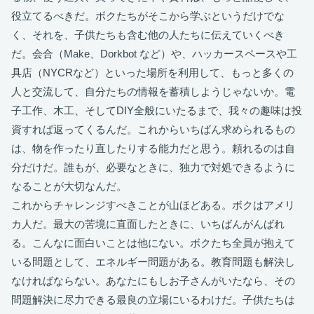
役立てるべきだ。ボクたちがそこから学ぶというだけでな
く、それを、子供たちも含む他の人たちに伝えていくべき
だ。会合（Make、Dorkbot など）や、ハッカースペースや工
具店（NYCRなど）といった場所を利用して、もっと多くの
人と交流して、自分たちの情報を蓄積しようじゃないか。電
子工作、木工、そしてDIY全般にいたるまで、我々の趣味は投
資すれば返ってくるんだ。これからいちばん求められるもの
は、物を作ったり直したりする能力だと思う。頼れるのは自
分だけだ。誰もが、必要なときに、独力で対処できるように
なることが大切なんだ。
これからチャレンジすべきことが山ほどある。ボクはアメリ
カ人だ。最大の苦境に直面したときに、いちばんがんばれ
る。こんなに面白いことは他にない。ボクたち全員が抱えて
いる問題として、エネルギー問題がある。教育問題も解決し
なければならない。あなたにもしお子さんがいたなら、その
問題解決に尽力できる最良の立場にいるわけだ。子供たちは