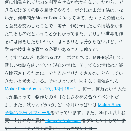
何に触発されて能力を開花させるかわからない。だから、で
きるだけ多くの物を見せてやろう。ボクにはまだ子供はいな
いが、何年間かMaker Faireをやってきて、たくさんの親たち
と意見を交わしたことで、電子工作は子供たちの情熱をかき
たてるものだということがわかってきた。よりよい世界を作
るには何をしたらいいか、はっきりとは分からないけど、科
学者や技術者を育てる必要があることは確かだ。
もうすぐ2008年も終わるけど、ボクたちは、Makeを通して、
新しい物語を紡いでいく現在の世代、そして次の世代の才能
を開花させるために、できるかぎりたくさんのことをしてい
きたいと考えている。そのひとつが、間もなく開催される
Maker Faire Austin（10月18日-19日）
。何千、何万という人た
ちが集まって、物作りのすばらしさを称え合うイベントだ
よ。
また、残りわずかだけど、今月いっぱいは
Maker Shed
全製品 10% オフセール
をやっています。また、25ドル以上お
買い上げの方全員に
Maker’s Notebook
をプレゼントしていま
す。チェックアウトの際にディスカウントコー