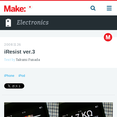
Electronics
2008.11.26
iResist ver.3
Text by
Takumi Funada
iPhone
iPod