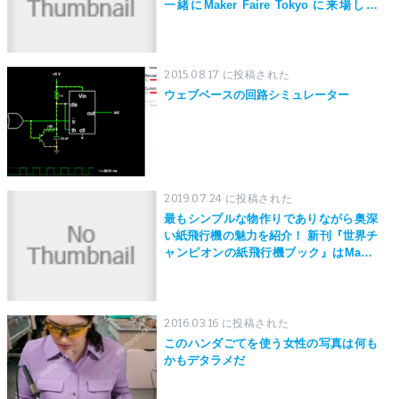
一緒にMaker Faire Tokyo に来場しよ
う！
2015.08.17 に投稿された
ウェブベースの回路シミュレーター
2019.07.24 に投稿された
最もシンプルな物作りでありながら奥深
い紙飛行機の魅力を紹介！ 新刊『世界チ
ャンピオンの紙飛行機ブック』はMaker
Faire Tokyo 2019にて先行発売！
2016.03.16 に投稿された
このハンダごてを使う女性の写真は何も
かもデタラメだ