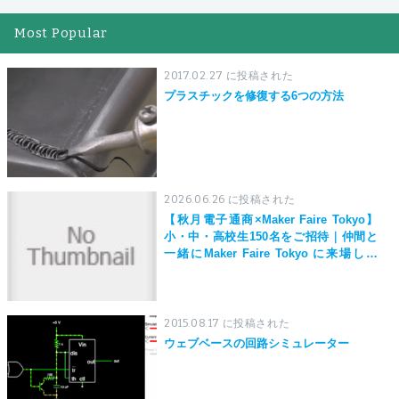
Most Popular
2017.02.27 に投稿された
プラスチックを修復する6つの方法
2026.06.26 に投稿された
【秋月電子通商×Maker Faire Tokyo】
小・中・高校生150名をご招待｜仲間と
一緒にMaker Faire Tokyo に来場しよ
う！
2015.08.17 に投稿された
ウェブベースの回路シミュレーター