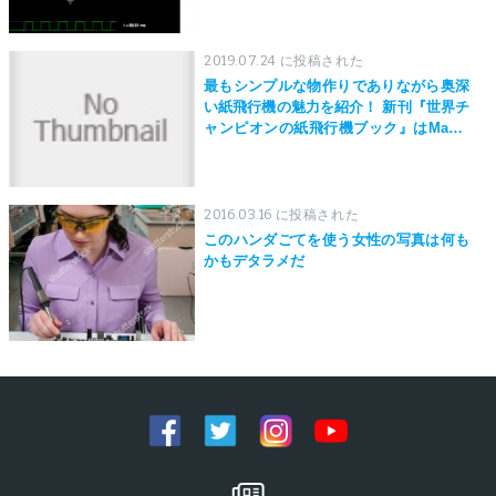
2019.07.24 に投稿された
最もシンプルな物作りでありながら奥深
い紙飛行機の魅力を紹介！ 新刊『世界チ
ャンピオンの紙飛行機ブック』はMaker
Faire Tokyo 2019にて先行発売！
2016.03.16 に投稿された
このハンダごてを使う女性の写真は何も
かもデタラメだ