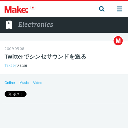
Electronics
2009.05.08
Twitterでシンセサウンドを送る
Text by
kanai
Online
Music
Video