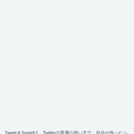
Tweet A Soundは、Twitterの普通の使い方で、自分が作ったシ