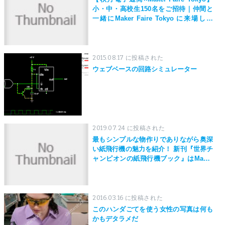
小・中・高校生150名をご招待｜仲間と
一緒にMaker Faire Tokyo に来場しよ
う！
2015.08.17 に投稿された
ウェブベースの回路シミュレーター
2019.07.24 に投稿された
最もシンプルな物作りでありながら奥深
い紙飛行機の魅力を紹介！ 新刊『世界チ
ャンピオンの紙飛行機ブック』はMaker
Faire Tokyo 2019にて先行発売！
2016.03.16 に投稿された
このハンダごてを使う女性の写真は何も
かもデタラメだ