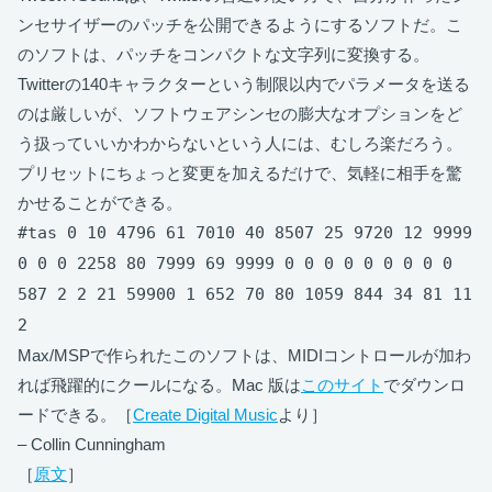
ンセサイザーのパッチを公開できるようにするソフトだ。こ
のソフトは、パッチをコンパクトな文字列に変換する。
Twitterの140キャラクターという制限以内でパラメータを送る
のは厳しいが、ソフトウェアシンセの膨大なオプションをど
う扱っていいかわからないという人には、むしろ楽だろう。
プリセットにちょっと変更を加えるだけで、気軽に相手を驚
かせることができる。
#tas 0 10 4796 61 7010 40 8507 25 9720 12 9999
0 0 0 2258 80 7999 69 9999 0 0 0 0 0 0 0 0 0
587 2 2 21 59900 1 652 70 80 1059 844 34 81 11
2
Max/MSPで作られたこのソフトは、MIDIコントロールが加わ
れば飛躍的にクールになる。Mac 版は
このサイト
でダウンロ
ードできる。［
Create Digital Music
より］
– Collin Cunningham
［
原文
］