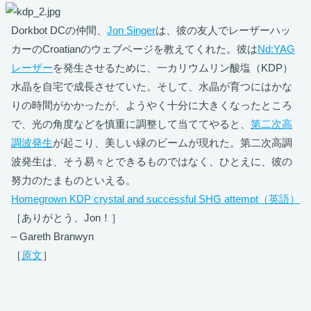
Dorkbot DCの仲間、
Jon Singer
は、彼の友人でレーザーハッ
カーのCroatianのウェブページを教えてくれた。彼は
Nd:YAG
レーザー
を発生させるために、一カリウムリン酸塩（KDP）
水晶を自宅で成長させていた。そして、水晶が育つにはかな
りの時間がかかったが、ようやく十分に大きくなったところ
で、光の角度などを慎重に調整して当ててやると、
第二次高
調波発生
が起こり、美しい緑のビームが現れた。第二次高調
波発生は、そう易々とできるものではなく、ひとえに、彼の
努力のたまものといえる。
Homegrown KDP crystal and successful SHG attempt（英語）
［ありがとう、Jon！］
– Gareth Branwyn
［
原文
］