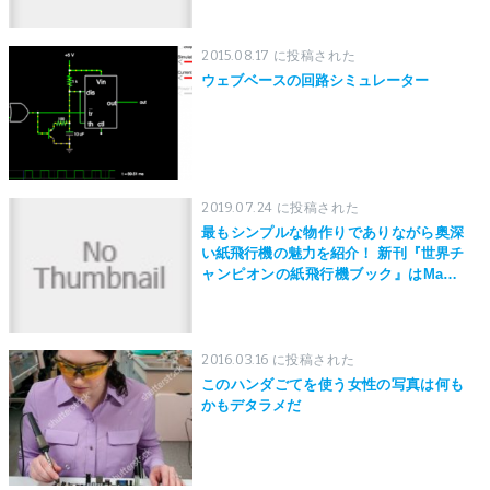
2015.08.17 に投稿された
ウェブベースの回路シミュレーター
2019.07.24 に投稿された
最もシンプルな物作りでありながら奥深
い紙飛行機の魅力を紹介！ 新刊『世界チ
ャンピオンの紙飛行機ブック』はMaker
Faire Tokyo 2019にて先行発売！
2016.03.16 に投稿された
このハンダごてを使う女性の写真は何も
かもデタラメだ