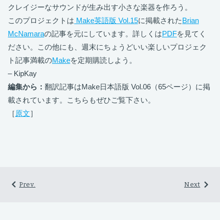
クレイジーなサウンドが生み出す小さな楽器を作ろう。
このプロジェクトは
Make英語版 Vol.15
に掲載された
Brian
McNamara
の記事を元にしています。詳しくは
PDF
を見てく
ださい。この他にも、週末にちょうどいい楽しいプロジェク
ト記事満載の
Make
を定期購読しよう。
– KipKay
編集から：
翻訳記事はMake日本語版 Vol.06（65ページ）に掲
載されています。こちらもぜひご覧下さい。
［
原文
］
Prev.
Next