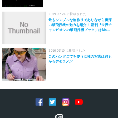
2019.07.24 に投稿された
最もシンプルな物作りでありながら奥深
い紙飛行機の魅力を紹介！ 新刊『世界チ
ャンピオンの紙飛行機ブック』はMaker
Faire Tokyo 2019にて先行発売！
2016.03.16 に投稿された
このハンダごてを使う女性の写真は何も
かもデタラメだ