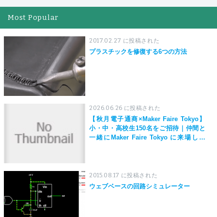
Most Popular
2017.02.27 に投稿された
プラスチックを修復する6つの方法
2026.06.26 に投稿された
【秋月電子通商×Maker Faire Tokyo】
小・中・高校生150名をご招待｜仲間と
一緒にMaker Faire Tokyo に来場しよ
う！
2015.08.17 に投稿された
ウェブベースの回路シミュレーター