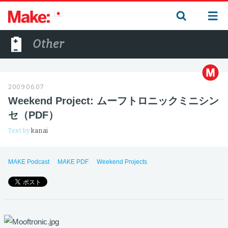
Other
2009.06.07
Weekend Project: ムーフトロニックミニシン
セ（PDF）
Text by
kanai
MAKE Podcast
MAKE PDF
Weekend Projects