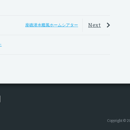
Next
座礁潜水艦風ホームシアター
た
Copyright © 2