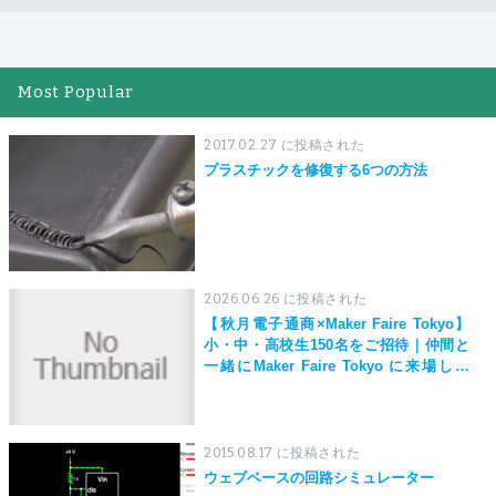
Most Popular
2017.02.27 に投稿された
プラスチックを修復する6つの方法
2026.06.26 に投稿された
【秋月電子通商×Maker Faire Tokyo】
小・中・高校生150名をご招待｜仲間と
一緒にMaker Faire Tokyo に来場しよ
う！
2015.08.17 に投稿された
ウェブベースの回路シミュレーター