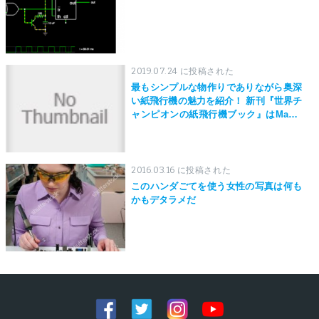
2019.07.24 に投稿された
最もシンプルな物作りでありながら奥深
い紙飛行機の魅力を紹介！ 新刊『世界チ
ャンピオンの紙飛行機ブック』はMaker
Faire Tokyo 2019にて先行発売！
2016.03.16 に投稿された
このハンダごてを使う女性の写真は何も
かもデタラメだ