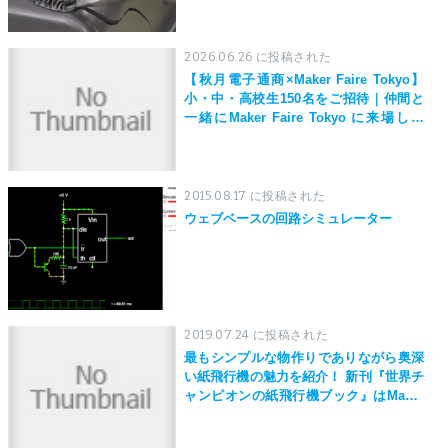
2026.06.26 に投稿された
【秋月電子通商×Maker Faire Tokyo】
小・中・高校生150名をご招待｜仲間と
一緒にMaker Faire Tokyo に来場しよ
う！
2015.08.17 に投稿された
ウェブベースの回路シミュレーター
2019.07.24 に投稿された
最もシンプルな物作りでありながら奥深
い紙飛行機の魅力を紹介！ 新刊『世界チ
ャンピオンの紙飛行機ブック』はMaker
Faire Tokyo 2019にて先行発売！