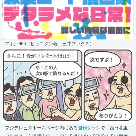
アホ汁666（ピョコタン著、三才ブックス）
フジテレビのホームページ内にある
週刊タケシ
で「西日暮里
ブルース」を連載中の、このごろ漫画以外で話題の多い漫画