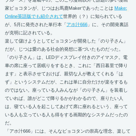
家ピョコタンが、じつはお馬鹿Makerであったことは
Make:
Online英語版でも紹介されて
世界的（？）に知られている
が、5月に発売された単行本「
アホ汁666
」に、その開発裏話
が克明に記されている。
楽して儲けようとしてピョコタンが開発した「のり子さん」
だが、じつは愛のある社会的発想に基づいたものだった。
「のり子さん」は、LEDディスプレイ付きのアイマスク。電
車の席に座って居眠りをするとき、これに「西日暮里で降り
ます」と表示させておけば、親切な人が教えてくれる「は
ず」というシステムだが、これは単に自分だけが楽をするも
のではない。座っている人みんなが「のり子さん」を装着し
ていれば、誰がどこで降りるかがわかるので、座りたい人
は、寝ている人を起こしてあげて席に座れるという、座って
いる人も立っている人も得をする画期的なシステムだったの
だ。
「アホ汁666」には、そんなピョコタンの崇高な理念、楽して