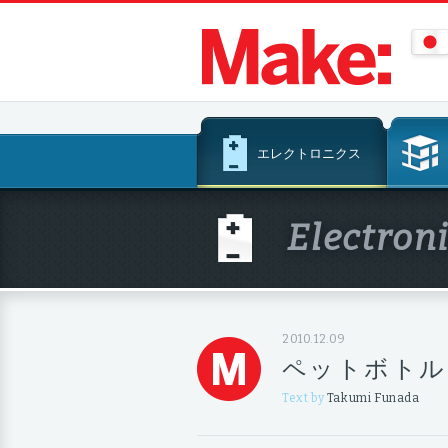
コ
エレクトロニクス
ン
テ
ン
Electron
ツ
へ
ス
キ
ッ
2010.12.09
プ
ペットボトル
Text by
Takumi Funada