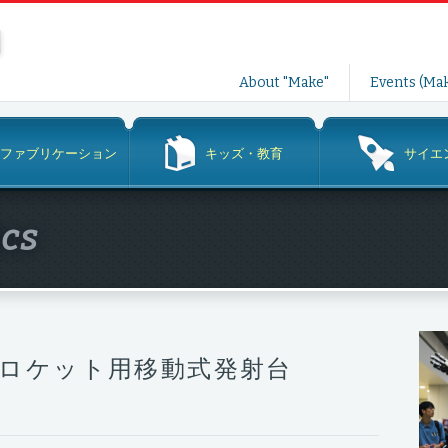
コ
About "Make"
Events (Mak
ン
テ
ン
ファブリケーション
キッズ・教育
サイエ
ツ
へ
ス
ics
キ
ッ
プ
ロケット用移動式発射台