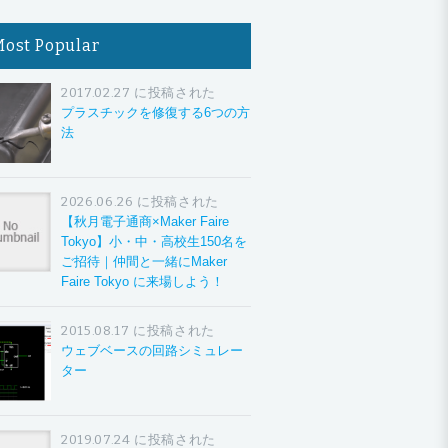
Most Popular
2017.02.27 に投稿された
プラスチックを修復する6つの方
法
2026.06.26 に投稿された
【秋月電子通商×Maker Faire
Tokyo】小・中・高校生150名を
ご招待｜仲間と一緒にMaker
Faire Tokyo に来場しよう！
2015.08.17 に投稿された
ウェブベースの回路シミュレー
ター
2019.07.24 に投稿された