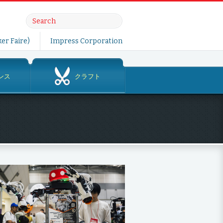
er Faire)
Impress Corporation
ンス
クラフト