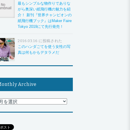
最もシンプルな物作りでありな
がら奥深い紙飛行機の魅力を紹
介！ 新刊『世界チャンピオンの
紙飛行機ブック』はMaker Faire
Tokyo 2019にて先行発売！
2016.03.16 に投稿された
このハンダごてを使う女性の写
真は何もかもデタラメだ
onthly Archive