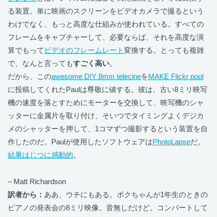
る装置。単に映画のスクリーンをビデオカメラで撮るという
わけでなく、もっと高度な仕組みが使われている。すべての
フレームをキャプチャーして、必要ならば、それを高度な演
算でもって
ビデオのフレームレート
変換する。とっても複雑
で、なんと言っても
すごく高い
。
だから、この
awesome DIY 8mm telecine
を
MAKE Flickr pool
に投稿してくれたPaulは尊敬に値する。彼は、古い8ミリ映写
機の速度を落とすためにモーターを交換して、映写機のシャ
ッターに金属片を取り付け、そいつでタイミングよくデジカ
メのシャッターを押して、1コマずつ撮影するという装置を自
作したのだ。Paulが使用したソフトウェアは
PhotoLapse
だ。
結果はじつに感動的
。
– Matt Richardson
訳者から：
ああ、ウチにもある。ボクちゃんが1年生のときの
ピアノの発表会の8ミリ映像。音無しだけど。コンバートして