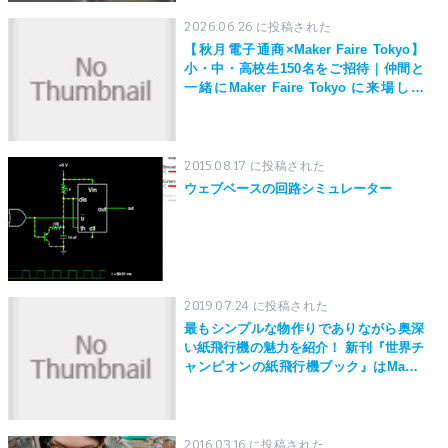
2026.06.26 に投稿された
【秋月電子通商×Maker Faire Tokyo】
小・中・高校生150名をご招待｜仲間と
一緒にMaker Faire Tokyo に来場しよ
う！
2015.08.17 に投稿された
ウェブベースの回路シミュレーター
2019.07.24 に投稿された
最もシンプルな物作りでありながら奥深
い紙飛行機の魅力を紹介！ 新刊『世界チ
ャンピオンの紙飛行機ブック』はMaker
Faire Tokyo 2019にて先行発売！
2016.03.16 に投稿された