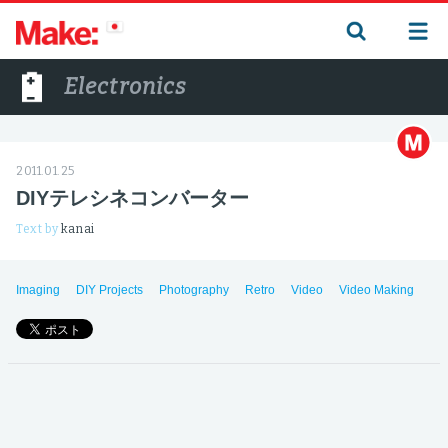
Electronics
2011.01.25
DIYテレシネコンバーター
Text by
kanai
Imaging
DIY Projects
Photography
Retro
Video
Video Making