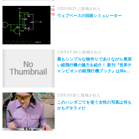
2015.08.17 に投稿された
ウェブベースの回路シミュレーター
2019.07.24 に投稿された
最もシンプルな物作りでありながら奥深
い紙飛行機の魅力を紹介！ 新刊『世界チ
ャンピオンの紙飛行機ブック』はMaker
Faire Tokyo 2019にて先行発売！
2016.03.16 に投稿された
このハンダごてを使う女性の写真は何も
かもデタラメだ