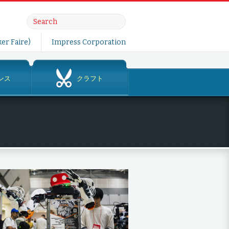
er Faire)
Impress Corporation
ンス
クラフト