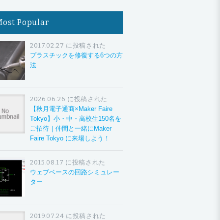
Most Popular
2017.02.27 に投稿された
プラスチックを修復する6つの方
法
2026.06.26 に投稿された
【秋月電子通商×Maker Faire
Tokyo】小・中・高校生150名を
ご招待｜仲間と一緒にMaker
Faire Tokyo に来場しよう！
2015.08.17 に投稿された
ウェブベースの回路シミュレー
ター
2019.07.24 に投稿された