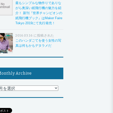
最もシンプルな物作りでありな
がら奥深い紙飛行機の魅力を紹
介！ 新刊『世界チャンピオンの
紙飛行機ブック』はMaker Faire
Tokyo 2019にて先行発売！
2016.03.16 に投稿された
このハンダごてを使う女性の写
真は何もかもデタラメだ
onthly Archive