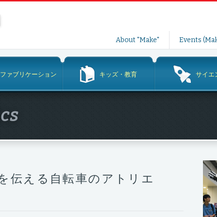
コ
About "Make"
Events (Mak
ン
テ
ン
ファブリケーション
キッズ・教育
サイエ
ツ
へ
ス
ics
キ
ッ
プ
を伝える自転車のアトリエ