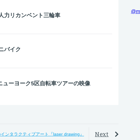
@m
人力リカンベント三輪車
ニバイク
– ニューヨーク5区自転車ツアーの映像
Next
行のインタラクティブアート『laser drawing』