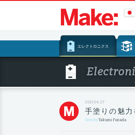
コ
エレクトロニクス
ン
テ
ン
Electron
ツ
へ
ス
キ
ッ
2013.06.27
プ
手塗りの魅力
Text by
Takumi Funada