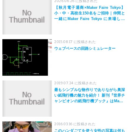
2026.06.26 に投稿された
【秋月電子通商×Maker Faire Tokyo】
小・中・高校生150名をご招待｜仲間と
一緒にMaker Faire Tokyo に来場しよ
う！
2015.08.17 に投稿された
ウェブベースの回路シミュレーター
2019.07.24 に投稿された
最もシンプルな物作りでありながら奥深
い紙飛行機の魅力を紹介！ 新刊『世界チ
ャンピオンの紙飛行機ブック』はMaker
Faire Tokyo 2019にて先行発売！
2016.03.16 に投稿された
このハンダごてを使う女性の写真は何も