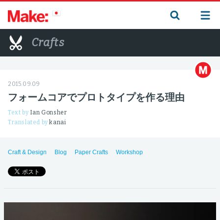
Crafts
2015.09.09
フォームコアでプロトタイプを作る理由
Text by
Ian Gonsher
Translated by
kanai
Craft & Design
Blog
Paper Crafts
Workshop