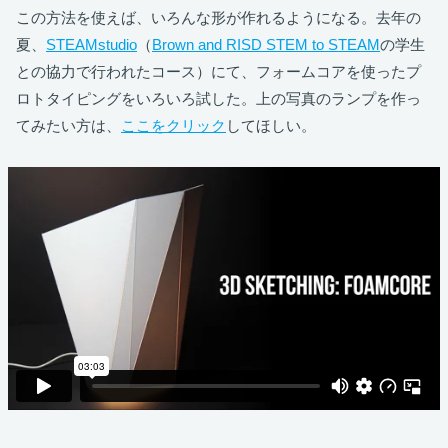
この方法を使えば、いろんな形が作れるようになる。去年の
夏、
STEAMstudio
（
Brown and RISD STEM to STEAM
の学生
との協力で行われたコース）にて、フォームコアを使ったプ
ロトタイピングをいろいろ試した。上の写真のランプを作っ
てみたい方は、
ここをクリック
してほしい。