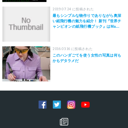
2019.07.24 に投稿された
最もシンプルな物作りでありながら奥深
い紙飛行機の魅力を紹介！ 新刊『世界チ
ャンピオンの紙飛行機ブック』はMaker
Faire Tokyo 2019にて先行発売！
2016.03.16 に投稿された
このハンダごてを使う女性の写真は何も
かもデタラメだ