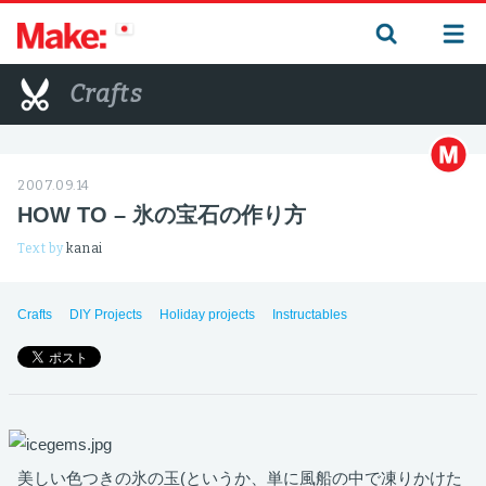
Crafts
2007.09.14
HOW TO – 氷の宝石の作り方
Text by
kanai
Crafts
DIY Projects
Holiday projects
Instructables
美しい色つきの氷の玉(というか、単に風船の中で凍りかけた