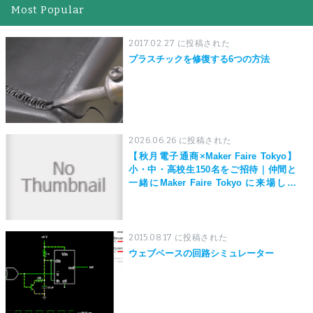
Most Popular
2017.02.27 に投稿された
プラスチックを修復する6つの方法
2026.06.26 に投稿された
【秋月電子通商×Maker Faire Tokyo】
小・中・高校生150名をご招待｜仲間と
一緒にMaker Faire Tokyo に来場しよ
う！
2015.08.17 に投稿された
ウェブベースの回路シミュレーター