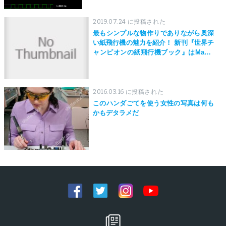
2019.07.24 に投稿された
最もシンプルな物作りでありながら奥深
い紙飛行機の魅力を紹介！ 新刊『世界チ
ャンピオンの紙飛行機ブック』はMaker
Faire Tokyo 2019にて先行発売！
2016.03.16 に投稿された
このハンダごてを使う女性の写真は何も
かもデタラメだ