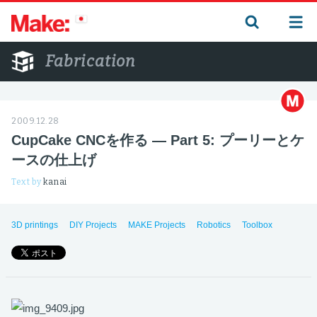
Fabrication
2009.12.28
CupCake CNCを作る — Part 5: プーリーとケ
ースの仕上げ
Text by
kanai
3D printings
DIY Projects
MAKE Projects
Robotics
Toolbox