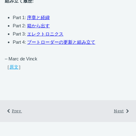
組み立て履歴:
Part 1:
序章と経緯
Part 2:
箱から出す
Part 3:
エレクトロニクス
Part 4:
ブートローダーの更新と組み立て
– Marc de Vinck
［
原文
］
Prev.
Next