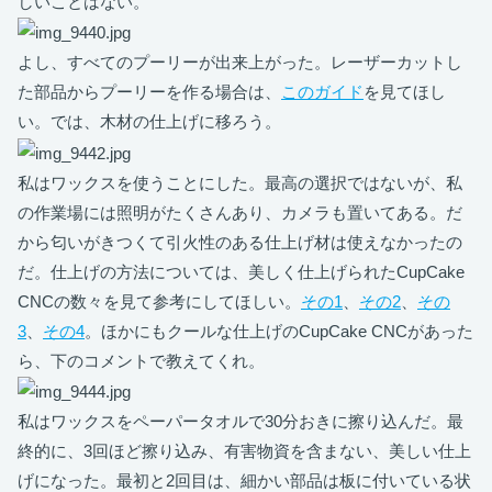
しいことはない。
よし、すべてのプーリーが出来上がった。レーザーカットし
た部品からプーリーを作る場合は、
このガイド
を見てほし
い。では、木材の仕上げに移ろう。
私はワックスを使うことにした。最高の選択ではないが、私
の作業場には照明がたくさんあり、カメラも置いてある。だ
から匂いがきつくて引火性のある仕上げ材は使えなかったの
だ。仕上げの方法については、美しく仕上げられたCupCake
CNCの数々を見て参考にしてほしい。
その1
、
その2
、
その
3
、
その4
。ほかにもクールな仕上げのCupCake CNCがあった
ら、下のコメントで教えてくれ。
私はワックスをペーパータオルで30分おきに擦り込んだ。最
終的に、3回ほど擦り込み、有害物資を含まない、美しい仕上
げになった。最初と2回目は、細かい部品は板に付いている状