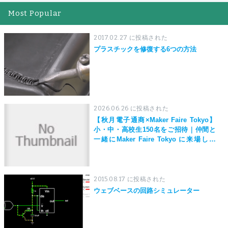
Most Popular
2017.02.27 に投稿された
プラスチックを修復する6つの方法
2026.06.26 に投稿された
【秋月電子通商×Maker Faire Tokyo】
小・中・高校生150名をご招待｜仲間と
一緒にMaker Faire Tokyo に来場しよ
う！
2015.08.17 に投稿された
ウェブベースの回路シミュレーター