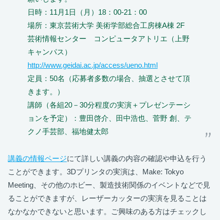
日時：11月1日（月）18：00-21：00
場所：東京芸術大学 美術学部総合工房棟A棟 2F
芸術情報センター コンピュータアトリエ（上野
キャンパス）
http://www.geidai.ac.jp/access/ueno.html
定員：50名（応募者多数の場合、抽選とさせて頂
きます。）
講師（各組20－30分程度の実演＋プレゼンテーシ
ョンを予定）：豊田啓介、田中浩也、菅野 創、テ
クノ手芸部、福地健太郎
講義の情報ページ
にて詳しい講義の内容の確認や申込を行う
ことができます。3Dプリンタの実演は、Make: Tokyo
Meeting、その他のホビー、製造技術関係のイベントなどで見
ることができますが、レーザーカッターの実演を見ることは
なかなかできないと思います。ご興味のある方はチェックし