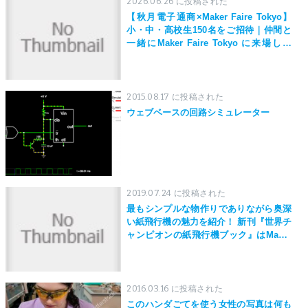
2026.06.26 に投稿された
【秋月電子通商×Maker Faire Tokyo】
小・中・高校生150名をご招待｜仲間と
一緒にMaker Faire Tokyo に来場しよ
う！
2015.08.17 に投稿された
ウェブベースの回路シミュレーター
2019.07.24 に投稿された
最もシンプルな物作りでありながら奥深
い紙飛行機の魅力を紹介！ 新刊『世界チ
ャンピオンの紙飛行機ブック』はMaker
Faire Tokyo 2019にて先行発売！
2016.03.16 に投稿された
このハンダごてを使う女性の写真は何も