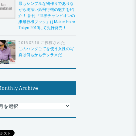
最もシンプルな物作りでありな
がら奥深い紙飛行機の魅力を紹
介！ 新刊『世界チャンピオンの
紙飛行機ブック』はMaker Faire
Tokyo 2019にて先行発売！
2016.03.16 に投稿された
このハンダごてを使う女性の写
真は何もかもデタラメだ
onthly Archive