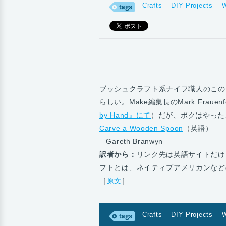
Crafts
DIY Projects
W
ブッシュクラフト系ナイフ職人のこの
らしい。Make編集長のMark Fraue
by Hand』にて
）だが、ボクはやった
Carve a Wooden Spoon
（英語）
– Gareth Branwyn
訳者から：
リンク先は英語サイトだけ
フトとは、ネイティブアメリカンなど
［
原文
］
Crafts
DIY Projects
W