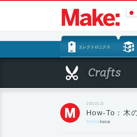
コ
エレクトロニクス
ン
テ
ン
Crafts
ツ
へ
ス
キ
ッ
2011.10.21
プ
How-To：
Text by
kanai