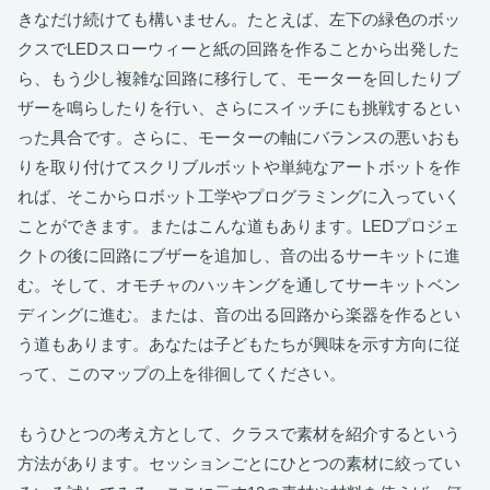
きなだけ続けても構いません。たとえば、左下の緑色のボッ
クスでLEDスローウィーと紙の回路を作ることから出発した
ら、もう少し複雑な回路に移行して、モーターを回したりブ
ザーを鳴らしたりを行い、さらにスイッチにも挑戦するとい
った具合です。さらに、モーターの軸にバランスの悪いおも
りを取り付けてスクリブルボットや単純なアートボットを作
れば、そこからロボット工学やプログラミングに入っていく
ことができます。またはこんな道もあります。LEDプロジェ
クトの後に回路にブザーを追加し、音の出るサーキットに進
む。そして、オモチャのハッキングを通してサーキットベン
ディングに進む。または、音の出る回路から楽器を作るとい
う道もあります。あなたは子どもたちが興味を示す方向に従
って、このマップの上を徘徊してください。
もうひとつの考え方として、クラスで素材を紹介するという
方法があります。セッションごとにひとつの素材に絞ってい