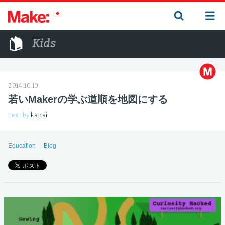
Kids
2014.10.10
若いMakerの学ぶ道順を地図にする
Text by
kanai
Education
Blog