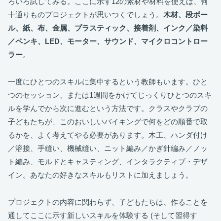
ろいろ試してみる。ここに示す12の素材や材料を使えば、何
十通りものプロジェクトが思いつくでしょう。
木材、段ボー
ル、紙、布、金属、プラスティック、接着剤、インク／染料
／ペンキ、LED、モーター、サウンド、マイクロコントロー
ラー
。
一度にひとつのスキルに集中するという教師もいます。ひと
つのセッション、または1週間をかけてじっくりひとつのスキ
ルを学んでから次に進むという方法です。クラスやクラブの
子どもたちが、このおいしいバイキングで何をどの順番で取
るかを、よく考えてやる必要があります。木工、ハンダ付け
／溶接、手縫い、機械縫い、ニット編み／かぎ針編み／ノッ
ト編み、モルドとキャスティング、インタラクティブ・デザ
イン。あなたの好きなスキルもリストに加えましょう。
プロジェクトの内容に関わらず、子どもたちは、作ることを
通してここに示す新しいスキルを体験する (そして習得す