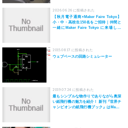
2026.06.26 に投稿された
【秋月電子通商×Maker Faire Tokyo】
小・中・高校生150名をご招待｜仲間と
一緒にMaker Faire Tokyo に来場しよ
う！
2015.08.17 に投稿された
ウェブベースの回路シミュレーター
2019.07.24 に投稿された
最もシンプルな物作りでありながら奥深
い紙飛行機の魅力を紹介！ 新刊『世界チ
ャンピオンの紙飛行機ブック』はMaker
Faire Tokyo 2019にて先行発売！