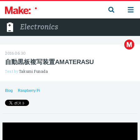
Electronics
2016.06.30
自動黒板複写装置AMATERASU
Text by
Takumi Funada
Blog
Raspberry Pi