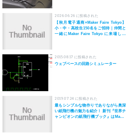
2026.06.26 に投稿された
【秋月電子通商×Maker Faire Tokyo】
小・中・高校生150名をご招待｜仲間と
一緒にMaker Faire Tokyo に来場しよ
う！
2015.08.17 に投稿された
ウェブベースの回路シミュレーター
2019.07.24 に投稿された
最もシンプルな物作りでありながら奥深
い紙飛行機の魅力を紹介！ 新刊『世界チ
ャンピオンの紙飛行機ブック』はMaker
Faire Tokyo 2019にて先行発売！