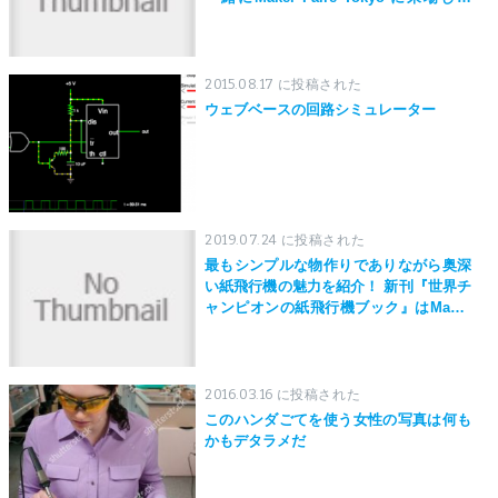
う！
2015.08.17 に投稿された
ウェブベースの回路シミュレーター
2019.07.24 に投稿された
最もシンプルな物作りでありながら奥深
い紙飛行機の魅力を紹介！ 新刊『世界チ
ャンピオンの紙飛行機ブック』はMaker
Faire Tokyo 2019にて先行発売！
2016.03.16 に投稿された
このハンダごてを使う女性の写真は何も
かもデタラメだ