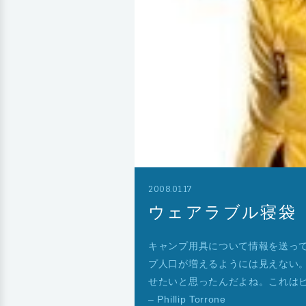
2008.01.17
ウェアラブル寝袋
キャンプ用具について情報を送ってく
プ人口が増えるようには見えない
せたいと思ったんだよね。これはビックリ！
– Phillip Torrone