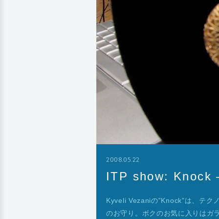
2008.05.22
ITP show: Kno
Kyveli Vezaniの”Knoc
のお守り。ボクのお気に入りはガ