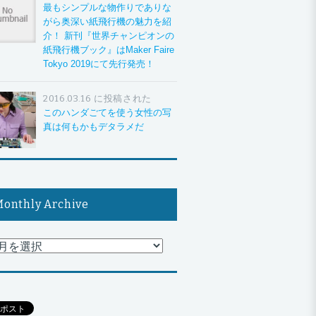
最もシンプルな物作りでありな
がら奥深い紙飛行機の魅力を紹
介！ 新刊『世界チャンピオンの
紙飛行機ブック』はMaker Faire
Tokyo 2019にて先行発売！
2016.03.16 に投稿された
このハンダごてを使う女性の写
真は何もかもデタラメだ
onthly Archive