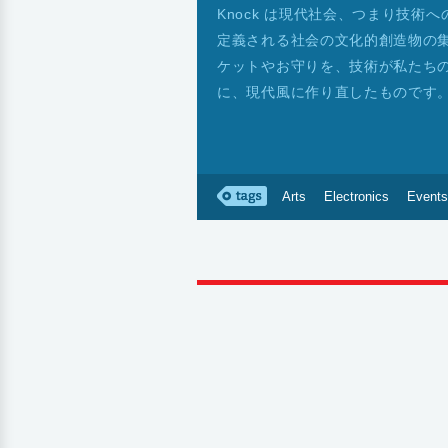
Knock は現代社会、つまり技
定義される社会の文化的創造物の
ケットやお守りを、技術が私たち
に、現代風に作り直したものです
Arts
Electronics
Events