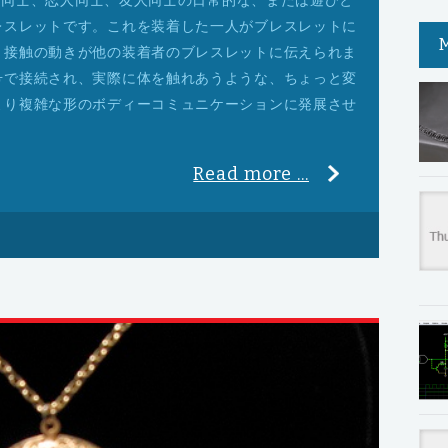
、仲間同士、恋人同士、友人同士の日常的な、または遊びと
レスレットです。これを装着した一人がブレスレットに
、接触の動きが他の装着者のブレスレットに伝えられま
号で接続され、実際に体を触れあうような、ちょっと変
より複雑な形のボディーコミュニケーションに発展させ
Read more ...