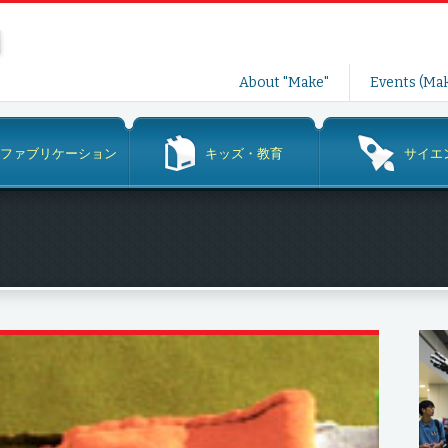
コ
About "Make"
Events (Mak
ン
テ
ン
ファブリケーション
キッズ・教育
サイエ
ツ
へ
ス
キ
ッ
プ