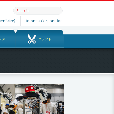
er Faire)
Impress Corporation
ンス
クラフト