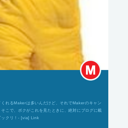
れるMakerは多いんだけど、それでMakerのキャン
。そこで、ボクがこれを見たときに、絶対にブログに載
- [via] Link