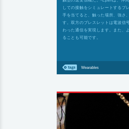
触型の送受信機だ。-Epafiは
しての接触をシミュレートするブ
手を当てると、触った場所、強さ
す。双方のブレスレットは電波信
わった通信を実現します。また、
ることも可能です。
Wearables