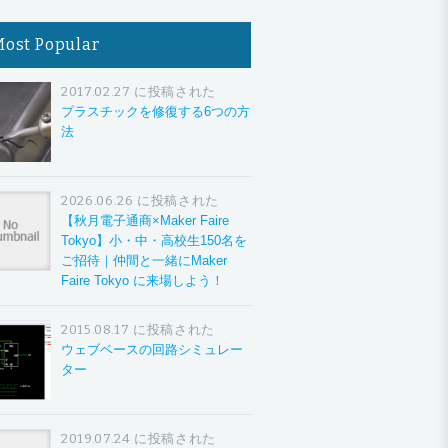
Most Popular
2017.02.27 に投稿された
プラスチックを修復する6つの方
法
2026.06.26 に投稿された
【秋月電子通商×Maker Faire
Tokyo】小・中・高校生150名を
ご招待｜仲間と一緒にMaker
Faire Tokyo に来場しよう！
2015.08.17 に投稿された
ウェブベースの回路シミュレー
ター
2019.07.24 に投稿された