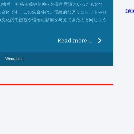
術への執着、神秘主義や信仰への目的意識といったもので
@m
集合体です。この集合体は、伝統的なアミュレットやロ
の文化的価値観や信念に影響を与えてきたのと同じよう
。
Read more ...
Wearables