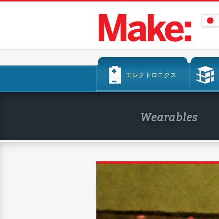
コ
エレクトロニクス
ン
テ
ン
Wearables
ツ
へ
ス
キ
ッ
プ