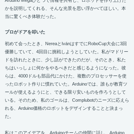
Arduino Megaひとつで情報を共有し、ロボットを作り上げた
かを説明してくれる、そんな光景を思い浮かべてほしい。本
当に驚くべき体験だった。
プロがドアを叩いた
初めて会ったとき、NereaとIvánはすでにRoboCup大会に3回
優勝していて、4回目に挑戦しようとしていた。私がマドリー
ドを訪れたときに、少し話ができたのだが、そのとき、私た
ちはいっしょに何かをやるべきだと感じるようになった。彼
らは、4000ドルも部品代にかけた、複数のプロセッサーを使
ったロボット作りに慣れていた。Arduinoでは、誰もが教育ツ
ールが使えるようにと、できる限り安いものを作ろうとして
いる。そのため、私のゴールは、Complubotのニーズに応えら
れる、Arduino価格のロボットをデザインすることと決まっ
た。
私はこのアイデアを、Arduinoチームの仲間に話し、Arduino