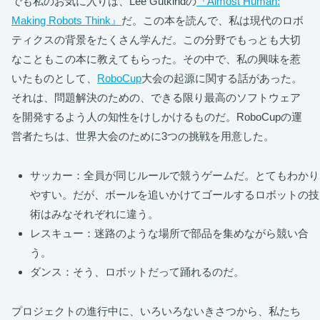
でも私のお気に入りは、Lee Gutkindの
『Almost Human:
Making Robots Think』
だ。この本を読んで、私は現代のロボ
ティクスの背景をたくさん学んだ。この分野でもっとも大切
なこともこの本に教えてもらった。その中で、私の興味を惹
いたものとして、
RoboCup
大会の起源に関する話があった。
それは、問題解決のための、できる限り最高のソフトウェア
を開発するよう人の知性をけしかけるものだ。RoboCupの運
営者たちは、世界大会のために3つの挑戦を用意した。
サッカー：全員が同じルールで競うゲームだ。とてもわかり
やすい。だが、ボールを追いかけてゴールするロボットの技
術はみなそれぞれに違う。
レスキュー：迷路のような場所で部品を集めながら競い合
う。
ダンス：そう、ロボットだって踊れるのだ。
プロジェクトの進行中に、いろいろないきさつから、私たち