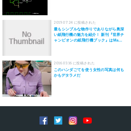
2019.07.24 に投稿された
最もシンプルな物作りでありながら奥深
い紙飛行機の魅力を紹介！ 新刊『世界チ
ャンピオンの紙飛行機ブック』はMaker
Faire Tokyo 2019にて先行発売！
2016.03.16 に投稿された
このハンダごてを使う女性の写真は何も
かもデタラメだ