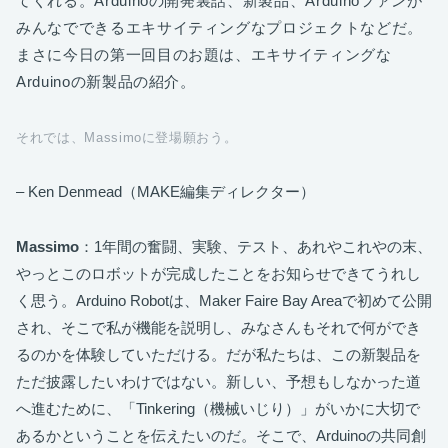
てくれる。Arduinoの開発裏話、新製品、Arduinoファンが
みんなでできるエキサイティングなプロジェクトなどだ。
まさに今日の第一回目のお題は、エキサイティングな
Arduinoの新製品の紹介。
それでは、Massimoに登場願おう。
– Ken Denmead（MAKE編集ディレクター）
Massimo
：1年間の奮闘、実験、テスト、あれやこれやの末、
やっとこのロボットが完成したことをお知らせできてうれし
く思う。Arduino Robotは、Maker Faire Bay Areaで初めて公開
され、そこで私が機能を説明し、みなさんもそれで何ができ
るのかを体験していただける。だが私たちは、この新製品を
ただ披露したいわけではない。新しい、予想もしなかった道
へ進むために、「Tinkering（機械いじり）」がいかに大切で
あるかということを伝えたいのだ。そこで、Arduinoの共同創