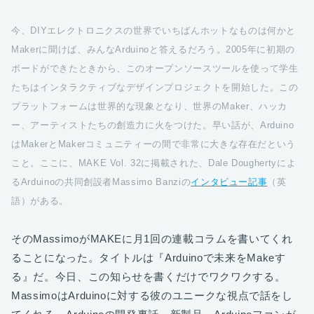
今、DIYエレクトロニクスの世界でいちばんホットなものは何かと
Makerに聞けば、みんなArduinoと答えるだろう。2005年に初期の
ボードができたときから、このオープンソースツールを使って学生
たちはインタラクティブなデザインプロジェクトを開始した。この
プラットフォームは世界的な現象となり、世界のMaker、ハッカ
ー、アーティストたちの創造力に火をつけた。早い話が、Arduino
はMakerとMakerコミュニティーの間で非常に大きな存在だという
こと。ここに、MAKE Vol. 32に掲載された、Dale Doughertyによ
るArduinoの共同創設者Massimo Banziの
インタビュー記事
（英
語）がある。
そのMassimoがMAKEに月1回の連載コラムを書いてくれ
ることになった。タイトルは『Arduinoで未来をMakeす
る』だ。今日、この知らせを書くだけでワクワクする。
MassimoはArduinoに対する彼のユニークな視点で話をし