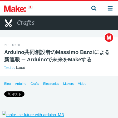
Crafts
2013.05.31
Arduino共同創設者のMassimo Banziによる
新連載 ─ Arduinoで未来をMakeする
Text by
kanai
Blog
Arduino
Crafts
Electronics
Makers
Video