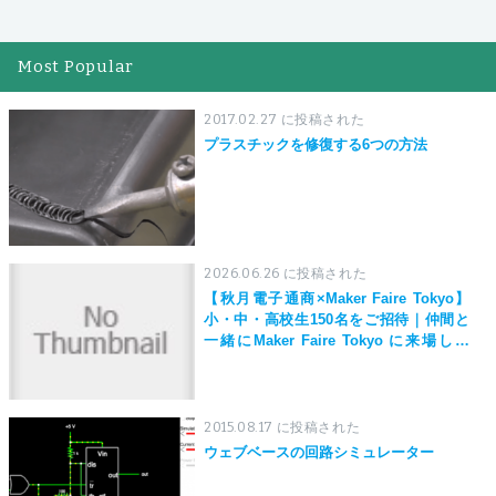
Most Popular
2017.02.27 に投稿された
プラスチックを修復する6つの方法
2026.06.26 に投稿された
【秋月電子通商×Maker Faire Tokyo】
小・中・高校生150名をご招待｜仲間と
一緒にMaker Faire Tokyo に来場しよ
う！
2015.08.17 に投稿された
ウェブベースの回路シミュレーター