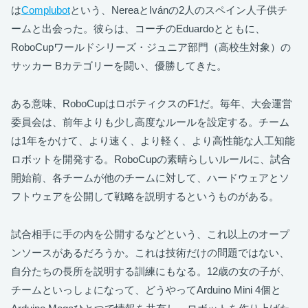
は
Complubot
という、NereaとIvánの2人のスペイン人子供チ
ームと出会った。彼らは、コーチのEduardoとともに、
RoboCupワールドシリーズ・ジュニア部門（高校生対象）の
サッカー Bカテゴリーを闘い、優勝してきた。
ある意味、RoboCupはロボティクスのF1だ。毎年、大会運営
委員会は、前年よりも少し高度なルールを設定する。チーム
は1年をかけて、より速く、より軽く、より高性能な人工知能
ロボットを開発する。RoboCupの素晴らしいルールに、試合
開始前、各チームが他のチームに対して、ハードウェアとソ
フトウェアを公開して戦略を説明するというものがある。
試合相手に手の内を公開するなどという、これ以上のオープ
ンソースがあるだろうか。これは技術だけの問題ではない、
自分たちの長所を説明する訓練にもなる。12歳の女の子が、
チームといっしょになって、どうやってArduino Mini 4個と