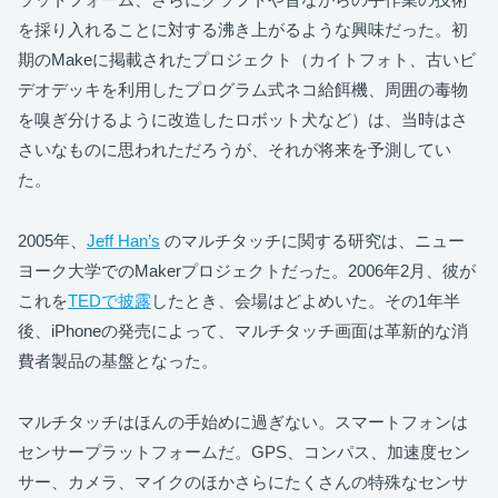
を採り入れることに対する沸き上がるような興味だった。初
期のMakeに掲載されたプロジェクト（カイトフォト、古いビ
デオデッキを利用したプログラム式ネコ給餌機、周囲の毒物
を嗅ぎ分けるように改造したロボット犬など）は、当時はさ
さいなものに思われただろうが、それが将来を予測してい
た。
2005年、
Jeff Han’s
のマルチタッチに関する研究は、ニュー
ヨーク大学でのMakerプロジェクトだった。2006年2月、彼が
これを
TEDで披露
したとき、会場はどよめいた。その1年半
後、iPhoneの発売によって、マルチタッチ画面は革新的な消
費者製品の基盤となった。
マルチタッチはほんの手始めに過ぎない。スマートフォンは
センサープラットフォームだ。GPS、コンパス、加速度セン
サー、カメラ、マイクのほかさらにたくさんの特殊なセンサ