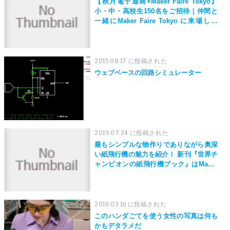
【秋月電子通商×Maker Faire Tokyo】
小・中・高校生150名をご招待｜仲間と
一緒にMaker Faire Tokyo に来場しよ
う！
2015.08.17 に投稿された
ウェブベースの回路シミュレーター
2019.07.24 に投稿された
最もシンプルな物作りでありながら奥深
い紙飛行機の魅力を紹介！ 新刊『世界チ
ャンピオンの紙飛行機ブック』はMaker
Faire Tokyo 2019にて先行発売！
2016.03.16 に投稿された
このハンダごてを使う女性の写真は何も
かもデタラメだ