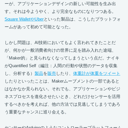
ーが、アプリケーションデザインの新しい可能性を生み出
す。それは今ようやく、より完全なものになりつつある。
Square WalletやUber
といった製品は、こうしたプラットフォ
ームがあって初めて可能となった。
しかし問題は、AI技術においてもよく言われてきたことだ
が、何かが一般消費者向けの世界に足を踏み入れた途端、
「Maker的」と見られなくなってしまうという点だ。ナイキ
がQuantified Self（編注：人間の行動や状態のデータを収集
し、分析する）
製品
を
販売
したり、
体重計が体重をツイート
したりといったことは、Makerムーブメントの一部であると
はなかなか見られない。それでも、アプリケーションやビジ
ネスプロセスを進化させたいとき、どれだけセンサーを活用
するべきかを考えれば、他の方法では見逃してしまうであろ
う重要なチャンスに巡り会える。
センサーやArduinoのようなコントローラープラットフォーム