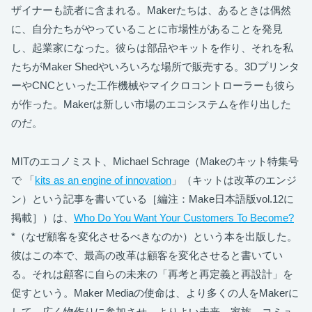
ザイナーも読者に含まれる。Makerたちは、あるときは偶然
に、自分たちがやっていることに市場性があることを発見
し、起業家になった。彼らは部品やキットを作り、それを私
たちがMaker Shedやいろいろな場所で販売する。3Dプリンタ
ーやCNCといった工作機械やマイクロコントローラーも彼ら
が作った。Makerは新しい市場のエコシステムを作り出した
のだ。
MITのエコノミスト、Michael Schrage（Makeのキット特集号
で 「
kits as an engine of innovation
」（キットは改革のエンジ
ン）という記事を書いている［編注：Make日本語版vol.12に
掲載］）は、
Who Do You Want Your Customers To Become?
*（なぜ顧客を変化させるべきなのか）という本を出版した。
彼はこの本で、最高の改革は顧客を変化させると書いてい
る。それは顧客に自らの未来の「再考と再定義と再設計」を
促すという。Maker Mediaの使命は、より多くの人をMakerに
して、広く物作りに参加させ、よりよい未来、家族、コミュ