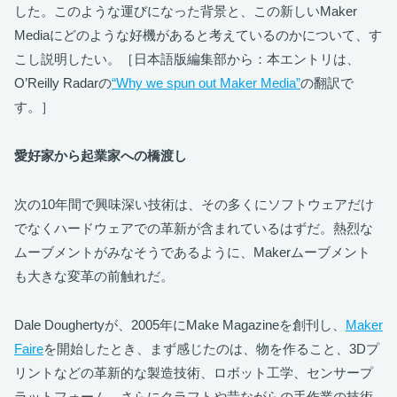
した。このような運びになった背景と、この新しいMaker
Mediaにどのような好機があると考えているのかについて、す
こし説明したい。［日本語版編集部から：本エントリは、
O’Reilly Radarの
“Why we spun out Maker Media”
の翻訳で
す。］
愛好家から起業家への橋渡し
次の10年間で興味深い技術は、その多くにソフトウェアだけ
でなくハードウェアでの革新が含まれているはずだ。熱烈な
ムーブメントがみなそうであるように、Makerムーブメント
も大きな変革の前触れだ。
Dale Doughertyが、2005年にMake Magazineを創刊し、
Maker
Faire
を開始したとき、まず感じたのは、物を作ること、3Dプ
リントなどの革新的な製造技術、ロボット工学、センサープ
ラットフォーム、さらにクラフトや昔ながらの手作業の技術