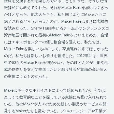
情報を交換するのを楽しんでいることも知った。そうした情
報は私にも教えてくれた。それがMaker Faireを思いつくきっ
かけとなった。他の人たちも、私と同じようにMakerたちに
魅了されるだろうと考えたのだ。Maker Faireはまさに実験的
な試みだった。Sherry Huss率いるチームがサンフランシスコ
湾岸地区で開かれた最初のMaker Farieをとりまとめた。会場
にはエキスポセンターの催し物会場を選んだ。私たちは、
Maker Faireを楽しいものにして、家族連れに来てほしかった
のだ。私たちは新しいお祭りを創造した。2012年には、世界
中で60ものMaker Faireが開かれた。そのほとんどが、町や地
域の物作りを支えて推進したいと願う社会的意識の高い個人
の主催によるものだった。
Makeはギークなホビイストによって始められたが、今では、
楽しくて教育的なことを探している家族にも受け入れられて
いる。他のMakerや人々のための新しい製品やサービスを開
発するMakerたちも読んでいる。プロのエンジニアや工業デ