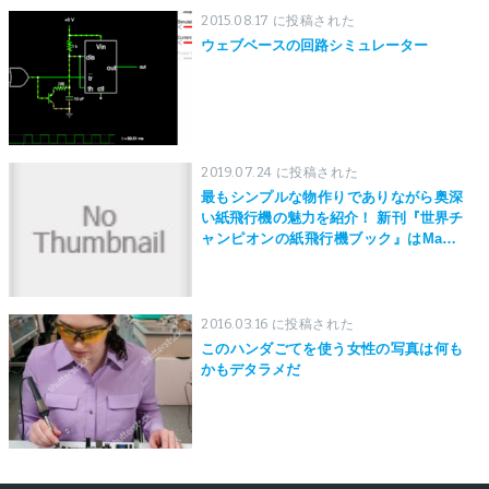
2015.08.17 に投稿された
ウェブベースの回路シミュレーター
2019.07.24 に投稿された
最もシンプルな物作りでありながら奥深
い紙飛行機の魅力を紹介！ 新刊『世界チ
ャンピオンの紙飛行機ブック』はMaker
Faire Tokyo 2019にて先行発売！
2016.03.16 に投稿された
このハンダごてを使う女性の写真は何も
かもデタラメだ