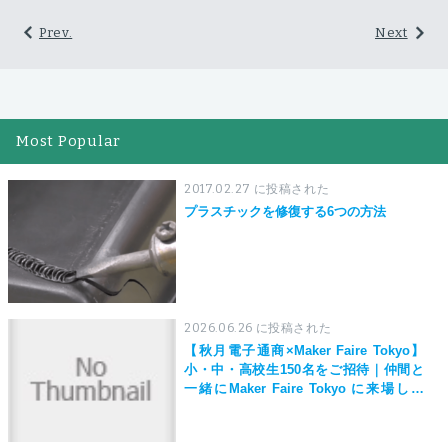
Prev.
Next
Most Popular
2017.02.27 に投稿された
プラスチックを修復する6つの方法
2026.06.26 に投稿された
【秋月電子通商×Maker Faire Tokyo】
小・中・高校生150名をご招待｜仲間と
一緒にMaker Faire Tokyo に来場しよ
う！