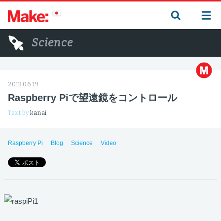
Science
2013.06.19
Raspberry Piで望遠鏡をコントロール
Text by
kanai
Raspberry Pi
Blog
Science
Video