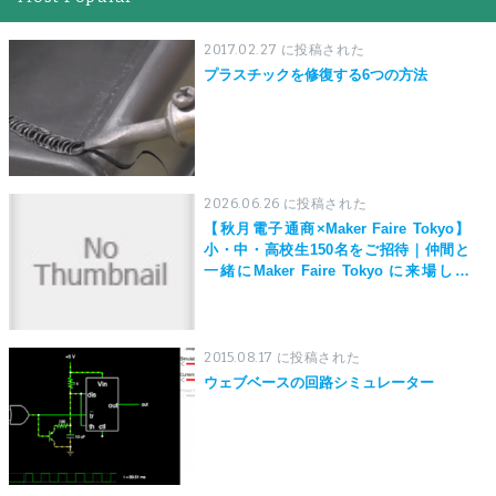
2017.02.27 に投稿された
プラスチックを修復する6つの方法
2026.06.26 に投稿された
【秋月電子通商×Maker Faire Tokyo】
小・中・高校生150名をご招待｜仲間と
一緒にMaker Faire Tokyo に来場しよ
う！
2015.08.17 に投稿された
ウェブベースの回路シミュレーター