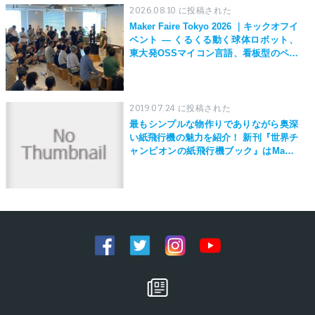
2026.08.10 に投稿された
Maker Faire Tokyo 2026 ｜キックオフイ
ベント — くるくる動く球体ロボット、
東大発OSSマイコン言語、看板型のペン
プロッタ、世界最強風ハンディファンな
どなど。まだまだ進化する作品群の一部
を早出し！ MFT2026開幕に向けた交流
イベント開催
2019.07.24 に投稿された
最もシンプルな物作りでありながら奥深
い紙飛行機の魅力を紹介！ 新刊『世界チ
ャンピオンの紙飛行機ブック』はMaker
Faire Tokyo 2019にて先行発売！