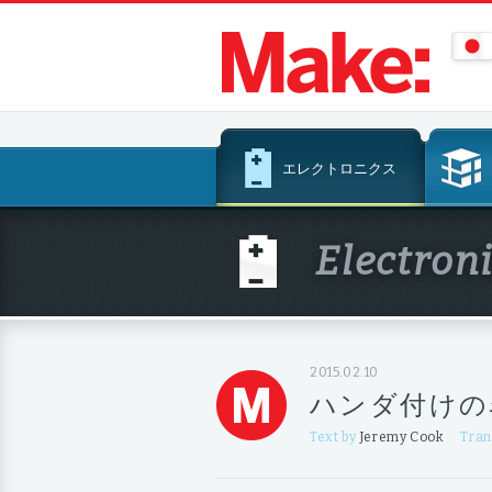
コ
エレクトロニクス
ン
テ
ン
Electron
ツ
へ
ス
キ
ッ
2015.02.10
プ
ハンダ付けの
Text by
Jeremy Cook
Tran