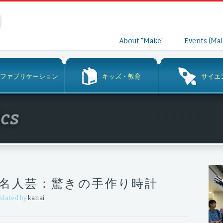
コ
About "Make"
Events (Mak
ン
テ
ン
ファブリケーション
キッズ・教育
サイエ
ツ
へ
ス
ics
キ
ッ
プ
名人芸：驚きの手作り時計
slated by
kanai