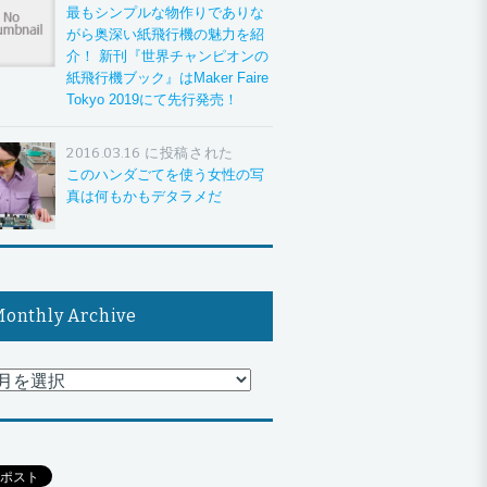
最もシンプルな物作りでありな
がら奥深い紙飛行機の魅力を紹
介！ 新刊『世界チャンピオンの
紙飛行機ブック』はMaker Faire
Tokyo 2019にて先行発売！
2016.03.16 に投稿された
このハンダごてを使う女性の写
真は何もかもデタラメだ
onthly Archive