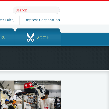
er Faire)
Impress Corporation
ンス
クラフト