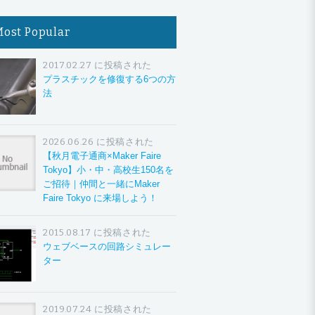
Most Popular
2017.02.27 に投稿された
プラスチックを修復する6つの方
法
2026.06.26 に投稿された
【秋月電子通商×Maker Faire
Tokyo】小・中・高校生150名を
ご招待｜仲間と一緒にMaker
Faire Tokyo に来場しよう！
2015.08.17 に投稿された
ウェブベースの回路シミュレー
ター
2019.07.24 に投稿された