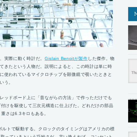
、実際に動く時計だ。
Gislain Benoitが製作
した傑作。物
てきたという人物だ。説明によると、この時計は単に時
に使われているマイクロチップを顕微鏡で覗いたときと
いう。
レッドボード上に「昔ながらの方法」で作っただけでも
ハンダ付けを駆使して三次元構造に仕上げた。どれだけの部品
。重さは6.3キロもある。
2ボルトで駆動する。クロックのタイミングはアメリカの標
て取っているという巧妙さだ。言い換えれば、コンセント