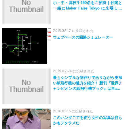
小・中・高校生150名をご招待｜仲間と
一緒にMaker Faire Tokyo に来場しよ
う！
2015.08.17 に投稿された
ウェブベースの回路シミュレーター
2019.07.24 に投稿された
最もシンプルな物作りでありながら奥深
い紙飛行機の魅力を紹介！ 新刊『世界チ
ャンピオンの紙飛行機ブック』はMaker
Faire Tokyo 2019にて先行発売！
2016.03.16 に投稿された
このハンダごてを使う女性の写真は何も
かもデタラメだ