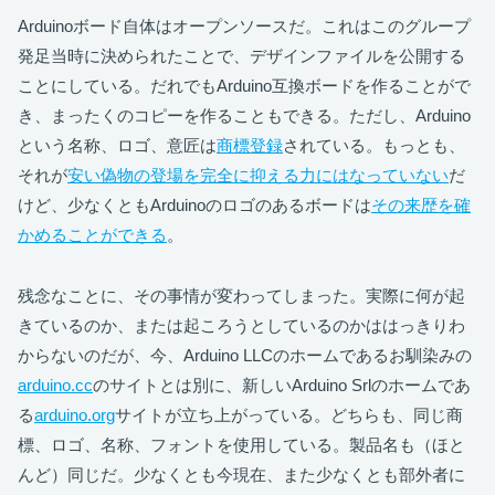
Arduinoボード自体はオープンソースだ。これはこのグループ
発足当時に決められたことで、デザインファイルを公開する
ことにしている。だれでもArduino互換ボードを作ることがで
き、まったくのコピーを作ることもできる。ただし、Arduino
という名称、ロゴ、意匠は
商標登録
されている。もっとも、
それが
安い偽物の登場を完全に抑える力にはなっていない
だ
けど、少なくともArduinoのロゴのあるボードは
その来歴を確
かめることができる
。
残念なことに、その事情が変わってしまった。実際に何が起
きているのか、または起ころうとしているのかははっきりわ
からないのだが、今、Arduino LLCのホームであるお馴染みの
arduino.cc
のサイトとは別に、新しいArduino Srlのホームであ
る
arduino.org
サイトが立ち上がっている。どちらも、同じ商
標、ロゴ、名称、フォントを使用している。製品名も（ほと
んど）同じだ。少なくとも今現在、また少なくとも部外者に