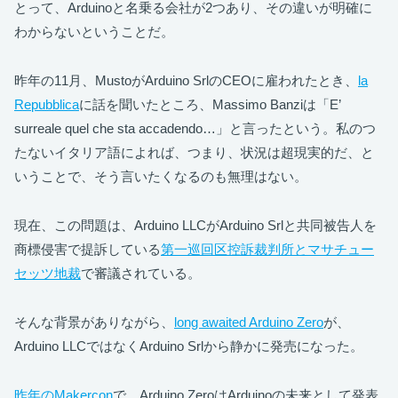
とって、Arduinoと名乗る会社が2つあり、その違いが明確に
わからないということだ。
昨年の11月、MustoがArduino SrlのCEOに雇われたとき、
la
Repubblica
に話を聞いたところ、Massimo Banziは「E’
surreale quel che sta accadendo…」と言ったという。私のつ
たないイタリア語によれば、つまり、状況は超現実的だ、と
いうことで、そう言いたくなるのも無理はない。
現在、この問題は、Arduino LLCがArduino Srlと共同被告人を
商標侵害で提訴している
第一巡回区控訴裁判所とマサチュー
セッツ地裁
で審議されている。
そんな背景がありながら、
long awaited Arduino Zero
が、
Arduino LLCではなくArduino Srlから静かに発売になった。
昨年のMakercon
で、Arduino ZeroはArduinoの未来として発表