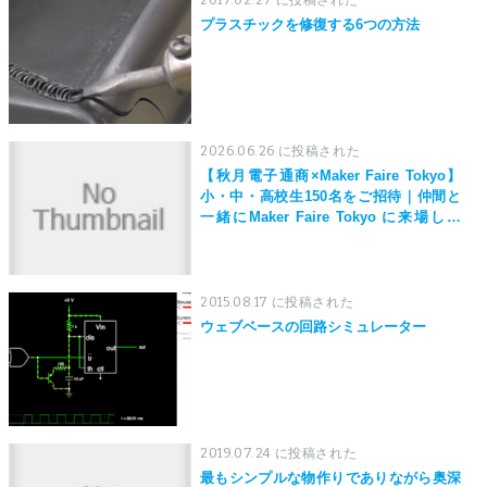
プラスチックを修復する6つの方法
2026.06.26 に投稿された
【秋月電子通商×Maker Faire Tokyo】
小・中・高校生150名をご招待｜仲間と
一緒にMaker Faire Tokyo に来場しよ
う！
2015.08.17 に投稿された
ウェブベースの回路シミュレーター
2019.07.24 に投稿された
最もシンプルな物作りでありながら奥深