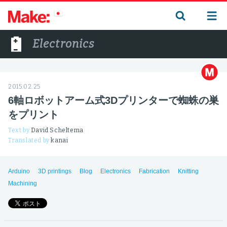
Electronics
2015.02.25
6軸ロボットアーム式3Dプリンターで蜘蛛の巣
をプリント
Text by
David Scheltema
Translated by
kanai
Arduino
3D printings
Blog
Electronics
Fabrication
Knitting
Machining