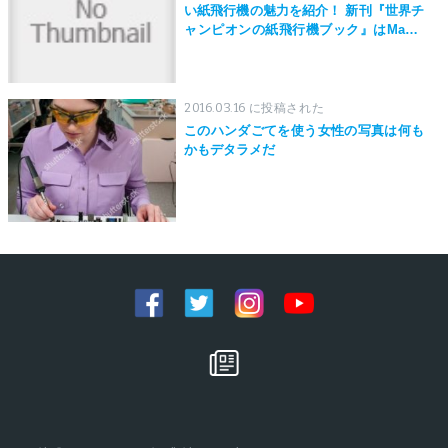
い紙飛行機の魅力を紹介！ 新刊『世界チ
ャンピオンの紙飛行機ブック』はMaker
Faire Tokyo 2019にて先行発売！
2016.03.16 に投稿された
このハンダごてを使う女性の写真は何も
かもデタラメだ