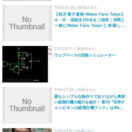
2026.06.26 に投稿された
【秋月電子通商×Maker Faire Tokyo】
小・中・高校生150名をご招待｜仲間と
一緒にMaker Faire Tokyo に来場しよ
う！
2015.08.17 に投稿された
ウェブベースの回路シミュレーター
2019.07.24 に投稿された
最もシンプルな物作りでありながら奥深
い紙飛行機の魅力を紹介！ 新刊『世界チ
ャンピオンの紙飛行機ブック』はMaker
Faire Tokyo 2019にて先行発売！
2016.03.16 に投稿された