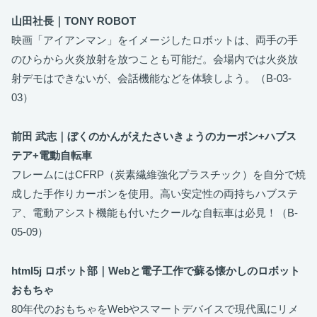
山田社長｜TONY ROBOT
映画「アイアンマン」をイメージしたロボットは、両手の手
のひらから火炎放射を放つことも可能だ。会場内では火炎放
射デモはできないが、会話機能などを体験しよう。（B-03-
03）
前田 武志｜ぼくのかんがえたさいきょうのカーボン+ハブス
テア+電動自転車
フレームにはCFRP（炭素繊維強化プラスチック）を自分で焼
成した手作りカーボンを使用。高い安定性の両持ちハブステ
ア、電動アシスト機能も付いたクールな自転車は必見！（B-
05-09）
html5j ロボット部｜Webと電子工作で蘇る懐かしのロボット
おもちゃ
80年代のおもちゃをWebやスマートデバイスで現代風にリメ