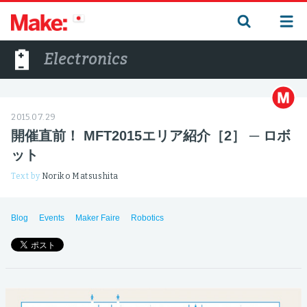
Electronics
2015.07.29
開催直前！ MFT2015エリア紹介［2］ ─ ロボ
ット
Text by
Noriko Matsushita
Blog
Events
Maker Faire
Robotics