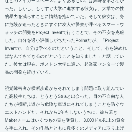
などのメイカースペースによくあるものには興味を示さなか
った。しかし、もうすぐ大学に進学する彼女は、大学での性
的暴力を減らすことに情熱を抱いていた。そして彼女は、身
に危険が迫ったときにすぐに友人や警察が呼べるスマートウ
ォッチの開発をProject Inventで行うことで、その不安を克服
した。自分を過小評価しがちだったPolinaだが、「Project
Inventで、自分は学べるのだということ、そして、心を決めれ
ばなんでもできるのだということを知りました」と話してい
た。彼女は現在、ボストン大学に通い、起業家センターで製
品の開発を続けている。
視覚障害者が横断歩道からそれてしまう問題に取り組んでい
た高校生たちは、とうとうStriaと出会った。目の不自由な人
たちが横断歩道から危険な車道にそれてしまうことを防ぐウ
エストバンドだ。それから1年もしないうちに、彼ら若き
Makerチームはいくつもの賞を受賞し、3,000ドル以上の賞金
を手に入れ、その作品とともに数多くのメディアに取り上げ