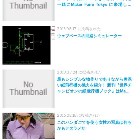
一緒にMaker Faire Tokyo に来場しよ
う！
2015.08.17 に投稿された
ウェブベースの回路シミュレーター
2019.07.24 に投稿された
最もシンプルな物作りでありながら奥深
い紙飛行機の魅力を紹介！ 新刊『世界チ
ャンピオンの紙飛行機ブック』はMaker
Faire Tokyo 2019にて先行発売！
2016.03.16 に投稿された
このハンダごてを使う女性の写真は何も
かもデタラメだ