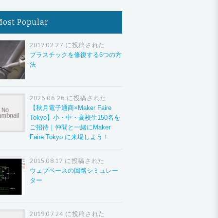
Most Popular
2017.02.27 に投稿された
プラスチックを修復する6つの方
法
2026.06.26 に投稿された
【秋月電子通商×Maker Faire
Tokyo】小・中・高校生150名を
ご招待｜仲間と一緒にMaker
Faire Tokyo に来場しよう！
2015.08.17 に投稿された
ウェブベースの回路シミュレー
ター
2019.07.24 に投稿された