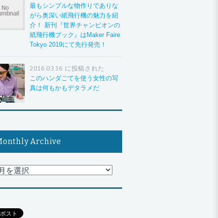
最もシンプルな物作りでありな
がら奥深い紙飛行機の魅力を紹
介！ 新刊『世界チャンピオンの
紙飛行機ブック』はMaker Faire
Tokyo 2019にて先行発売！
2016.03.16 に投稿された
このハンダごてを使う女性の写
真は何もかもデタラメだ
onthly Archive