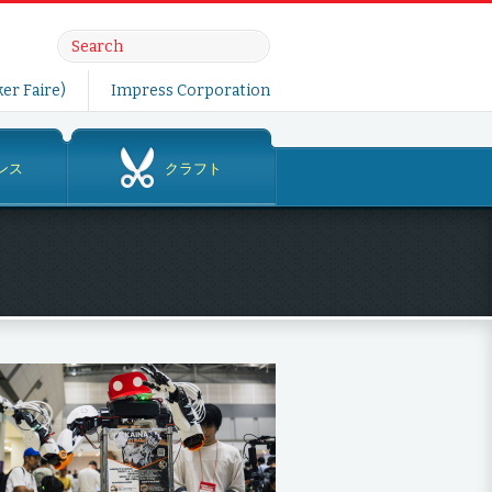
er Faire)
Impress Corporation
ンス
クラフト