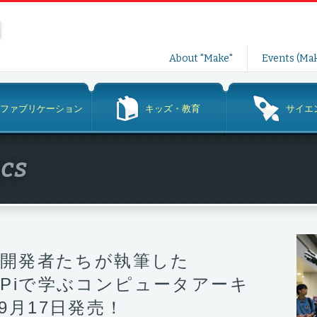
コ
About "Make"
Events (Mak
ン
テ
ン
ファブリケーション
キッズ・教育
サイエ
ツ
へ
ス
ics
キ
ッ
プ
y Pi開発者たちが執筆した
ry Piで学ぶコンピュータアーキ
9月17日発売！