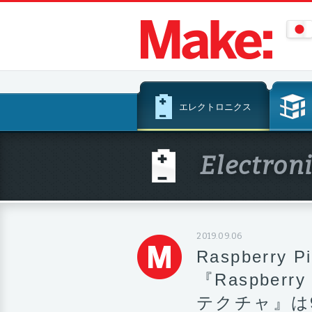
コ
エレクトロニクス
ン
テ
ン
Electron
ツ
へ
ス
キ
ッ
2019.09.06
プ
Raspberr
『Raspber
テクチャ』は