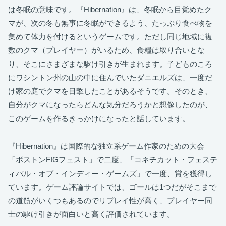
は冬眠の意味です。『Hibernation』は、冬眠から目覚めたク
マが、次の冬も無事に冬眠ができるよう、たっぷり食べ物を
集めて体力を付けるというゲームです。ただし同じ地域に複
数のクマ（プレイヤー）がいるため、食糧は取り合いとな
り、そこにさまざまな駆け引きが生まれます。子どものころ
にワシントン州の山の中に住んでいたダニエルズは、一度だ
け家の庭でクマを目撃したことがあるそうです。そのとき、
自分がクマになったらどんな気分だろうかと想像したのが、
このゲームを作るきっかけになったと話しています。
『Hibernation』は国際的な独立系ゲーム作家のための大会
「ボストンFIGフェスト」で二度、「コネチカット・フェステ
ィバル・オブ・インディー・ゲームズ」で一度、賞を獲得し
ています。ゲーム評論サイトでは、ゴールは1つだがそこまで
の道筋がいくつもあるのでリプレイ性が高く、プレイヤー同
士の駆け引きが面白いと高く評価されています。