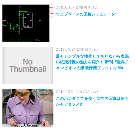
2015.08.17 に投稿された
ウェブベースの回路シミュレーター
2019.07.24 に投稿された
最もシンプルな物作りでありながら奥深
い紙飛行機の魅力を紹介！ 新刊『世界チ
ャンピオンの紙飛行機ブック』はMaker
Faire Tokyo 2019にて先行発売！
2016.03.16 に投稿された
このハンダごてを使う女性の写真は何も
かもデタラメだ