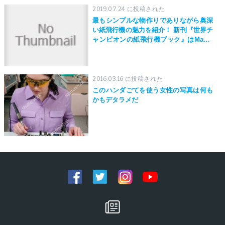
2019.07.24 に投稿された
最もシンプルな物作りでありながら奥深
い紙飛行機の魅力を紹介！ 新刊『世界チ
ャンピオンの紙飛行機ブック』はMaker
Faire Tokyo 2019にて先行発売！
2016.03.16 に投稿された
このハンダごてを使う女性の写真は何も
かもデタラメだ