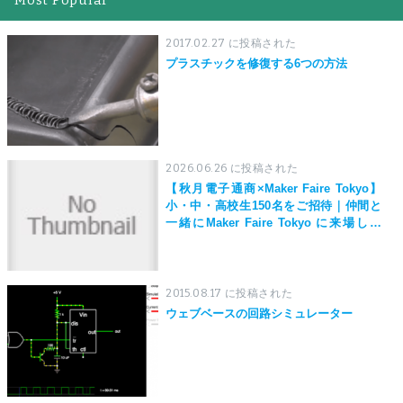
2017.02.27 に投稿された
プラスチックを修復する6つの方法
2026.06.26 に投稿された
【秋月電子通商×Maker Faire Tokyo】
小・中・高校生150名をご招待｜仲間と
一緒にMaker Faire Tokyo に来場しよ
う！
2015.08.17 に投稿された
ウェブベースの回路シミュレーター