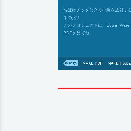
おばけチックなクモの巣を放射す
るのだ！
このプロジェクトは、Edwin Wise 
PDFを見てね。
MAKE PDF
MAKE Podca