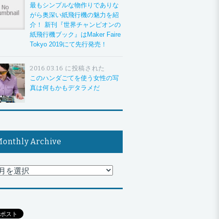
最もシンプルな物作りでありな
がら奥深い紙飛行機の魅力を紹
介！ 新刊『世界チャンピオンの
紙飛行機ブック』はMaker Faire
Tokyo 2019にて先行発売！
2016.03.16 に投稿された
このハンダごてを使う女性の写
真は何もかもデタラメだ
onthly Archive