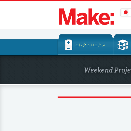
コ
エレクトロニクス
ン
テ
ン
Weekend Proje
ツ
へ
ス
キ
ッ
プ