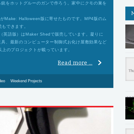
る銃をホットグルーのガンで作ろう。家中にクモの巣を
 がMake: Halloween版に寄せたものです。MP4版のム
購読もできます。
alloween（英語版）はMaker Shedで販売しています。凝りに
道具、最新のコンピューター制御式お化け屋敷効果など
以上のプロジェクトが載っています。
Read more ...
deo
Weekend Projects