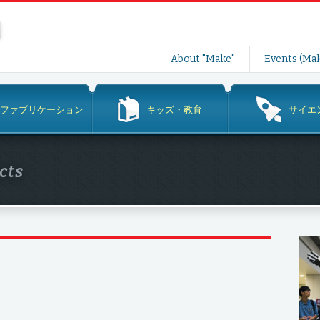
コ
About "Make"
Events (Mak
ン
テ
ン
ファブリケーション
キッズ・教育
サイエ
ツ
へ
ス
cts
キ
ッ
プ