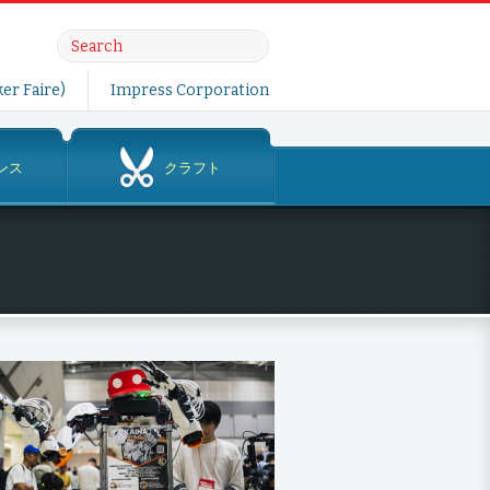
er Faire)
Impress Corporation
ンス
クラフト