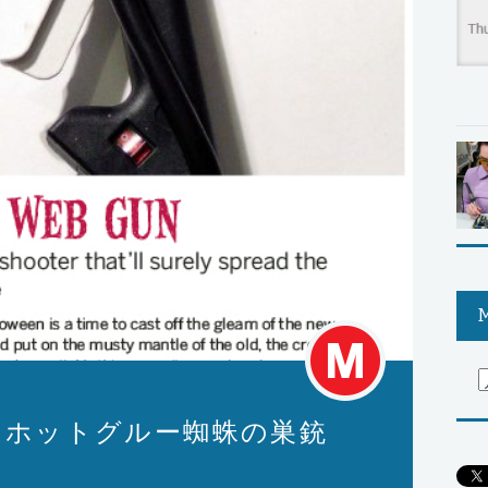
M
ect: ホットグルー蜘蛛の巣銃