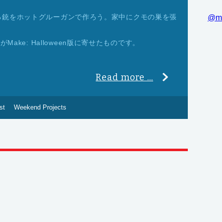
る銃をホットグルーガンで作ろう。家中にクモの巣を張
@m
がMake: Halloween版に寄せたものです。
Read more ...
st
Weekend Projects