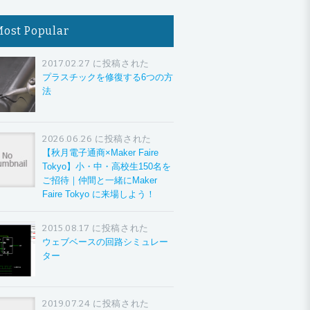
Most Popular
2017.02.27 に投稿された
プラスチックを修復する6つの方
法
2026.06.26 に投稿された
【秋月電子通商×Maker Faire
Tokyo】小・中・高校生150名を
ご招待｜仲間と一緒にMaker
Faire Tokyo に来場しよう！
2015.08.17 に投稿された
ウェブベースの回路シミュレー
ター
2019.07.24 に投稿された