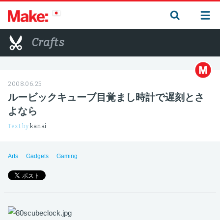
Crafts
2008.06.25
ルービックキューブ目覚まし時計で遅刻とさ
よなら
Text by
kanai
Arts
Gadgets
Gaming