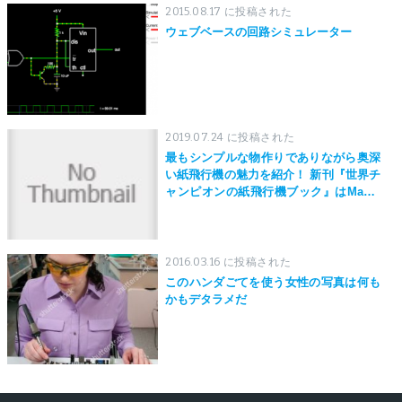
2015.08.17 に投稿された
ウェブベースの回路シミュレーター
2019.07.24 に投稿された
最もシンプルな物作りでありながら奥深
い紙飛行機の魅力を紹介！ 新刊『世界チ
ャンピオンの紙飛行機ブック』はMaker
Faire Tokyo 2019にて先行発売！
2016.03.16 に投稿された
このハンダごてを使う女性の写真は何も
かもデタラメだ