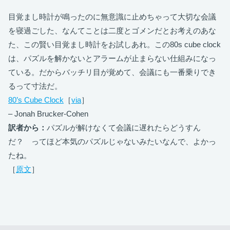
目覚まし時計が鳴ったのに無意識に止めちゃって大切な会議
を寝過ごした、なんてことは二度とゴメンだとお考えのあな
た、この賢い目覚まし時計をお試しあれ。この80s cube clock
は、パズルを解かないとアラームが止まらない仕組みになっ
ている。だからバッチリ目が覚めて、会議にも一番乗りでき
るって寸法だ。
80’s Cube Clock
［
via
］
– Jonah Brucker-Cohen
訳者から：
パズルが解けなくて会議に遅れたらどうすん
だ？ ってほど本気のパズルじゃないみたいなんで、よかっ
たね。
［
原文
］