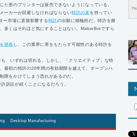
じた形のプリンターは販売できないようになっている。
ンターのメーカーが回避しなければならない
特許の束
を持ってい
プリンター市場に直接影響する
特許
の出願に積極的だ。特許を握
多くはそれほど気にすることはない。MakerBotですら
を発表
し、この業界に害をもたらす可能性のある特許を
許も、いずれは切れる。しかし、「クリエイティブ」な特
、最初の特許の20年間の有効期限を越えて、オープンハ
制限をかけてしまう恐れがあるのだ。
た特許訴訟が続くことになるだろう。
M
ing
Desktop Manufacturing