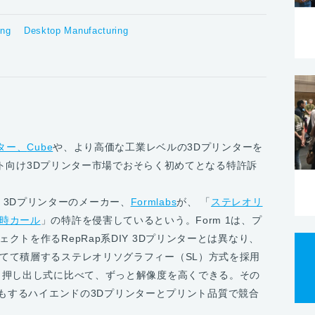
ing
Desktop Manufacturing
ター、
Cube
や、より高価な工業レベルの3Dプリンターを
イスト向け3Dプリンター市場でおそらく初めてとなる特許訴
1 3Dプリンターのメーカー、
Formlabs
が、 「
ステレオリ
時カール
」の特許を侵害しているという。Form 1は、プ
トを作るRepRap系DIY 3Dプリンターとは異なり、
てて積層するステレオリソグラフィー（SL）方式を採用
ク押し出し式に比べて、ずっと解像度を高くできる。その
の何倍もするハイエンドの3Dプリンターとプリント品質で競合