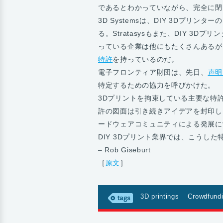
であるとわかっていながら、完全に閉
3D Systemsは、DIY 3Dプリ
る。Stratasysもまた、DIY 3D
っている企業は他にもたくさんあるが、
特許
を持っているのだ。
電子フロンティア財団は、先日、
声明
特定するための協力を呼びかけた。
3Dプリントを拘束している主要な特
許の図面は引き続きアイデアを封印し
ードウェアコミュニティによる発展に
DIY 3Dプリント業界では、こうし
– Rob Giseburt
［
原文
］
3D printings
Crowdfund