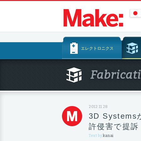
コ
エレクトロニクス
ン
テ
ン
Fabricat
ツ
へ
ス
キ
ッ
2012.11.28
プ
3D Systems
許侵害で提訴
Text by
kanai