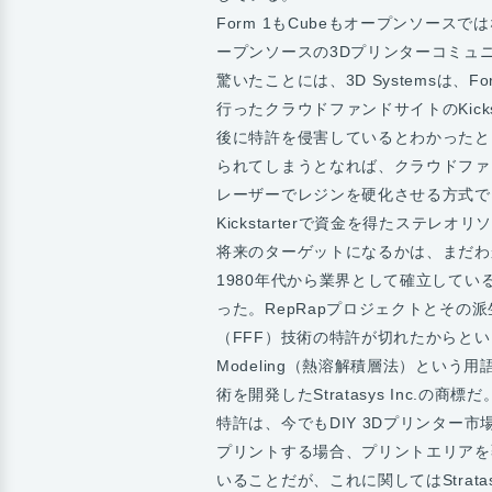
Form 1もCubeもオープンソー
ープンソースの3Dプリンターコミュ
驚いたことには、3D Systemsは、F
行ったクラウドファンドサイトのKick
後に特許を侵害しているとわかったとき、
られてしまうとなれば、クラウドファ
レーザーでレジンを硬化させる方式で
Kickstarterで資金を得たステレ
将来のターゲットになるかは、まだわ
1980年代から業界として確立して
った。RepRapプロジェクトとそ
（FFF）技術の特許が切れたからという事実
Modeling（熱溶解積層法）という
術を開発したStratasys Inc.の商標だ
特許は、今でもDIY 3Dプリンター
プリントする場合、プリントエリアを
いることだが、これに関してはStratas