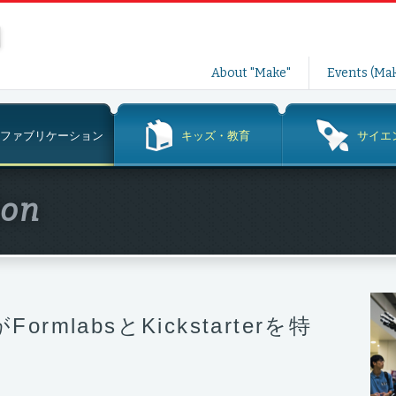
コ
About "Make"
Events (Mak
ン
テ
ン
ファブリケーション
キッズ・教育
サイエ
ツ
へ
ス
ion
キ
ッ
プ
がFormlabsとKickstarterを特