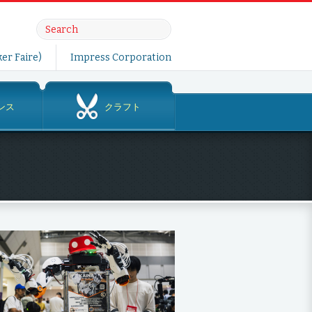
er Faire)
Impress Corporation
ンス
クラフト