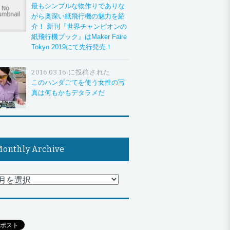
最もシンプルな物作りでありな
がら奥深い紙飛行機の魅力を紹
介！ 新刊『世界チャンピオンの
紙飛行機ブック』はMaker Faire
Tokyo 2019にて先行発売！
2016.03.16 に投稿された
このハンダごてを使う女性の写
真は何もかもデタラメだ
onthly Archive