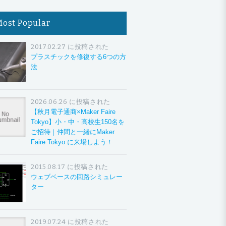
Most Popular
2017.02.27 に投稿された
プラスチックを修復する6つの方
法
2026.06.26 に投稿された
【秋月電子通商×Maker Faire
Tokyo】小・中・高校生150名を
ご招待｜仲間と一緒にMaker
Faire Tokyo に来場しよう！
2015.08.17 に投稿された
ウェブベースの回路シミュレー
ター
2019.07.24 に投稿された