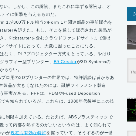
スではない。しかし、この訴訟、またこれに準ずる訴訟は、オ
ニティに衝撃を与えるものだ。
orm 1が300万ドル相当のForm 1と関連部品の事前販売を
starterも訴えた。もし、そこを通して販売された製品が
Kickstarterを含むクラウドファンドサイトまで訴え
ンドサイトにとって、大変に困ったことになる。
はなく、DLPプロジェクター方式をとっている、やはり
オリソグラフィー型プリンター、
B9 Creator
が3D Systemsの
からない。
いるプロ用の3Dプリンターの世界では、特許訴訟は昔からあ
の派生製品が大きくなれたのには、融解フィラメント製造
がある。FFFは、FDMやFused Deposition
用語でも知られているが、これらは、1980年代後半にこの技
。
市場に制限を加えている。たとえば、ABSプラスティックで
覆って内部を熱するのがよいというのは、よく知られて
ysが
現在も有効な特許
を握っていて、そうするのが一番