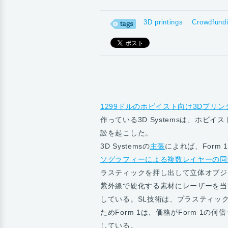
3D printings
Crowdfund
1299ドルのホビイスト向け3Dプリン
作っている3D Systemsは、ホビ
訟を起こした。
3D Systemsの
主張
によれば、Form 
ソグラフィーによる複数レイヤーの同
ラスティックを押し出して立体オブジェク
紫外線で硬化する素材にレーザーを当
している。SL技術は、プラスティッ
ためForm 1は、価格がForm 1
している。