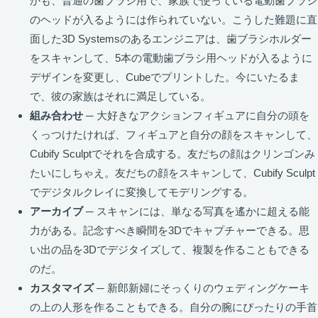
かも、普通の歯ブラシ用で、家族で使っている電動歯ブラシ
のヘッドが入るようには作られていない。こうした難題に直
面した3D Systemsのあるエンジニアは、歯ブラシホルダー
をスキャンして、5本の電動歯ブラシ用ヘッドが入るように
デザインを変更し、Cubeでプリントした。今にいたるま
で、彼の家族はそれに満足している。
組み合わせ
─ 大好きなアクションフィギュアに自分の頭を
くっつけたければ、フィギュアと自分の顔をスキャンして、
Cubify Sculptでそれを合成する。友だちの顔はクリンゴンみ
たいにしちゃえ。友だちの顔をスキャンして、Cubify Sculpt
でデジタルクレイに変換してモデリングする。
アーカイブ
─ スキャンには、単なる写真を遙かに超える能
力がある。記念すべき瞬間を3Dでキャプチャーできる。思
い出の品を3Dでデジタイズして、複製を作ることもできる
のだ。
カスタマイズ
─ 新郎新婦にそっくりのウェディングケーキ
の上の人形を作ることもできる。自分の腕にぴったりの手首