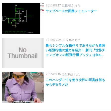
2015.08.17 に投稿された
ウェブベースの回路シミュレーター
2019.07.24 に投稿された
最もシンプルな物作りでありながら奥深
い紙飛行機の魅力を紹介！ 新刊『世界チ
ャンピオンの紙飛行機ブック』はMaker
Faire Tokyo 2019にて先行発売！
2016.03.16 に投稿された
このハンダごてを使う女性の写真は何も
かもデタラメだ