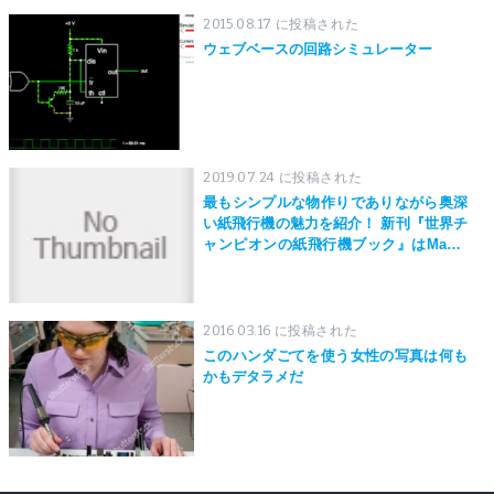
2015.08.17 に投稿された
ウェブベースの回路シミュレーター
2019.07.24 に投稿された
最もシンプルな物作りでありながら奥深
い紙飛行機の魅力を紹介！ 新刊『世界チ
ャンピオンの紙飛行機ブック』はMaker
Faire Tokyo 2019にて先行発売！
2016.03.16 に投稿された
このハンダごてを使う女性の写真は何も
かもデタラメだ