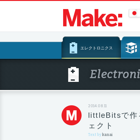
コ
エレクトロニクス
ン
テ
ン
Electron
ツ
へ
ス
キ
ッ
2014.08.11
プ
littleBi
ェクト
Text by
kanai