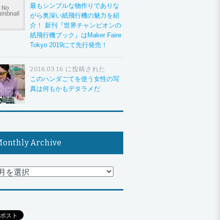
最もシンプルな物作りでありな
がら奥深い紙飛行機の魅力を紹
介！ 新刊『世界チャンピオンの
紙飛行機ブック』はMaker Faire
Tokyo 2019にて先行発売！
2016.03.16 に投稿された
このハンダごてを使う女性の写
真は何もかもデタラメだ
onthly Archive