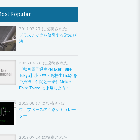
Most Popular
2017.02.27 に投稿された
プラスチックを修復する6つの方
法
2026.06.26 に投稿された
【秋月電子通商×Maker Faire
Tokyo】小・中・高校生150名を
ご招待｜仲間と一緒にMaker
Faire Tokyo に来場しよう！
2015.08.17 に投稿された
ウェブベースの回路シミュレー
ター
2019.07.24 に投稿された