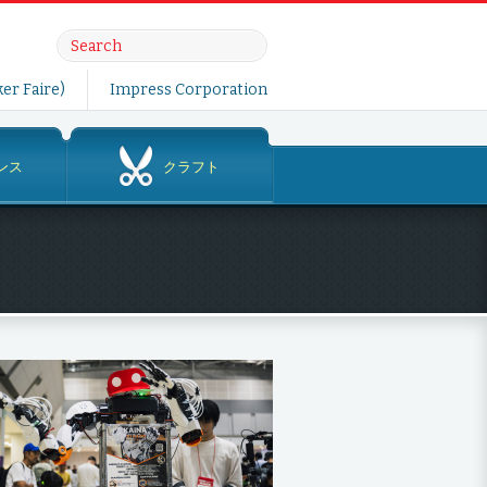
er Faire)
Impress Corporation
ンス
クラフト