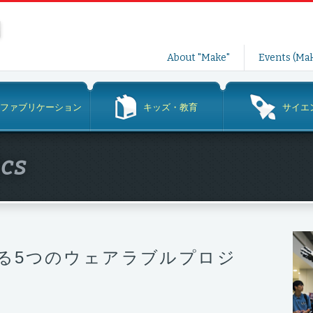
コ
About "Make"
Events (Mak
ン
テ
ン
ファブリケーション
キッズ・教育
サイエ
ツ
へ
ス
ics
キ
ッ
プ
tsで作る5つのウェアラブルプロジ