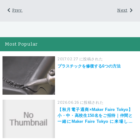
Prev.
Next
Most Popular
2017.02.27 に投稿された
プラスチックを修復する6つの方法
2026.06.26 に投稿された
【秋月電子通商×Maker Faire Tokyo】
小・中・高校生150名をご招待｜仲間と
一緒にMaker Faire Tokyo に来場しよ
う！