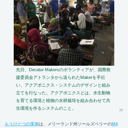
先日、Decatur Makersのボランティアが、国際救
援委員会アトランタから送られたMakerを手伝
い、アクアポニクス・システムのデザインと組み
立てを行なった。アクアポニクスとは、水生動物
を育てる環境と植物の水耕栽培を組み合わせて共
生環境を作るシステムのこと。
もうひとつの実例
は、メリーランド州ソールズベリーの
M4