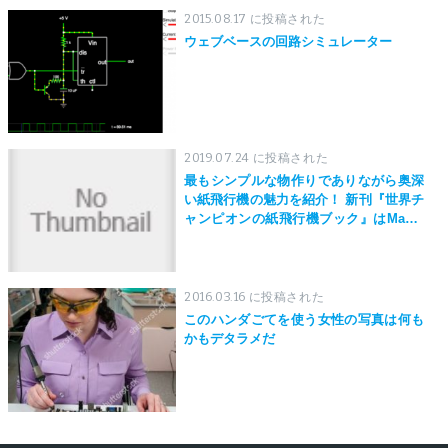
2015.08.17 に投稿された
ウェブベースの回路シミュレーター
2019.07.24 に投稿された
最もシンプルな物作りでありながら奥深
い紙飛行機の魅力を紹介！ 新刊『世界チ
ャンピオンの紙飛行機ブック』はMaker
Faire Tokyo 2019にて先行発売！
2016.03.16 に投稿された
このハンダごてを使う女性の写真は何も
かもデタラメだ