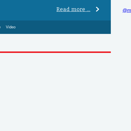
Read more ...
@m
e
Video