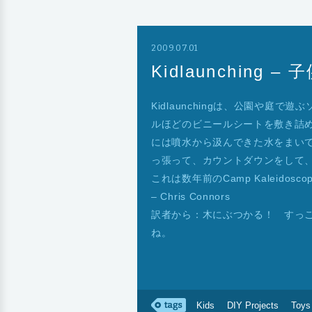
2009.07.01
Kidlaunching 
Kidlaunchingは、公園や庭
ルほどのビニールシートを敷き詰
には噴水から汲んできた水をまい
っ張って、カウントダウンをして
これは数年前のCamp Kaleidos
– Chris Connors
訳者から：木にぶつかる！ すっ
ね。
Kids
DIY Projects
Toys