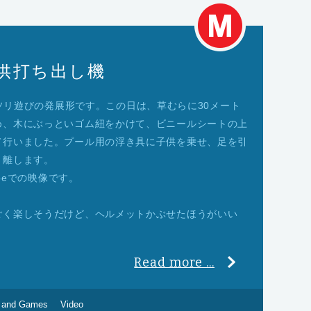
– 子供打ち出し機
で遊ぶソリ遊びの発展形です。この日は、草むらに30メート
め、木にぶっといゴム紐をかけて、ビニールシートの上
て行いました。プール用の浮き具に子供を乗せ、足を引
、離します。
copeでの映像です。
ごく楽しそうだけど、ヘルメットかぶせたほうがいい
Read more ...
 and Games
Video