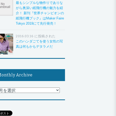
最もシンプルな物作りでありな
がら奥深い紙飛行機の魅力を紹
介！ 新刊『世界チャンピオンの
紙飛行機ブック』はMaker Faire
Tokyo 2019にて先行発売！
2016.03.16 に投稿された
このハンダごてを使う女性の写
真は何もかもデタラメだ
onthly Archive