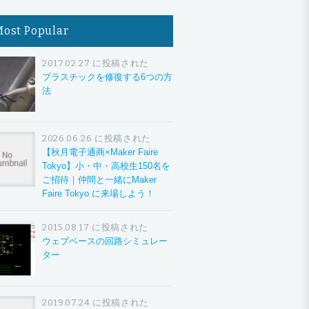
Most Popular
2017.02.27 に投稿された
プラスチックを修復する6つの方
法
2026.06.26 に投稿された
【秋月電子通商×Maker Faire
Tokyo】小・中・高校生150名を
ご招待｜仲間と一緒にMaker
Faire Tokyo に来場しよう！
2015.08.17 に投稿された
ウェブベースの回路シミュレー
ター
2019.07.24 に投稿された