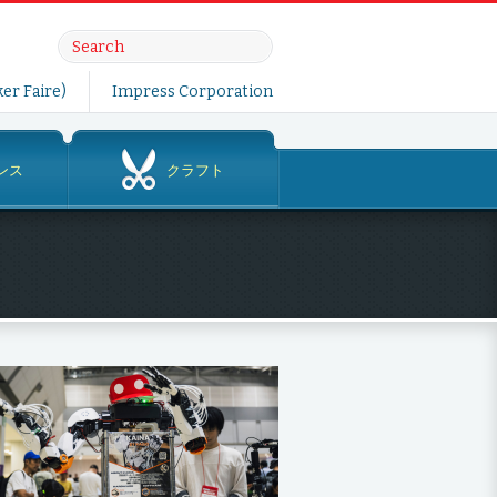
er Faire)
Impress Corporation
ンス
クラフト