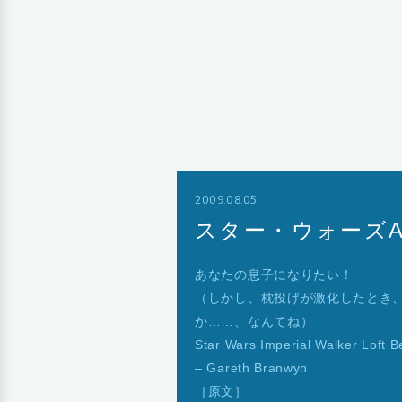
2009.08.05
スター・ウォーズA
あなたの息子になりたい！
（しかし、枕投げが激化したとき
か……、なんてね）
Star Wars Imperial Walker L
– Gareth Branwyn
［原文］