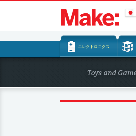
コ
エレクトロニクス
ン
テ
ン
Toys and Gam
ツ
へ
ス
キ
ッ
プ