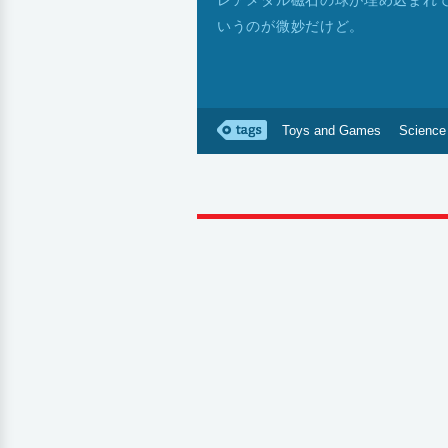
レアメタル磁石の球が埋め込まれて
いうのが微妙だけど。
Toys and Games
Science