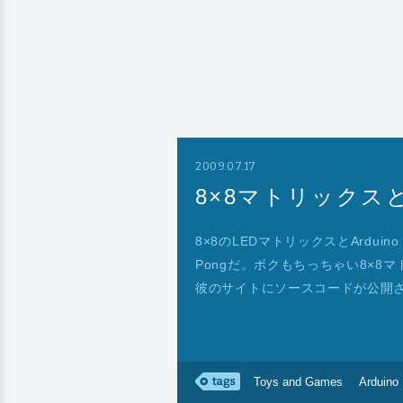
2009.07.17
8×8マトリックスとAr
8×8のLEDマトリックスとArdu
Pongだ。ボクもちっちゃい8×
彼のサイトにソースコードが公開
Toys and Games
Arduino