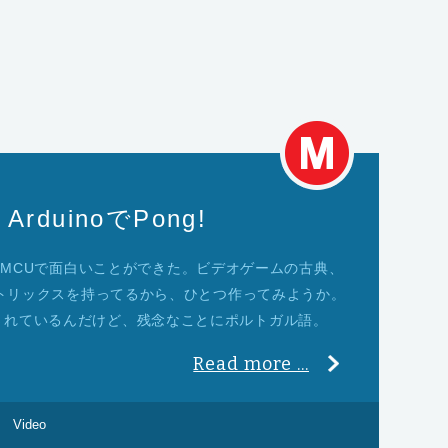
duinoでPong!
ino MCUで面白いことができた。ビデオゲームの古典、
8マトリックスを持ってるから、ひとつ作ってみようか。
されているんだけど、残念なことにポルトガル語。
Read more ...
Video