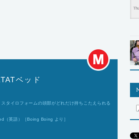
TATベッド
M
、スタイロフォームの頭部がどれだけ持ちこたえられる
oft Bed（英語）［Boing Boing より］