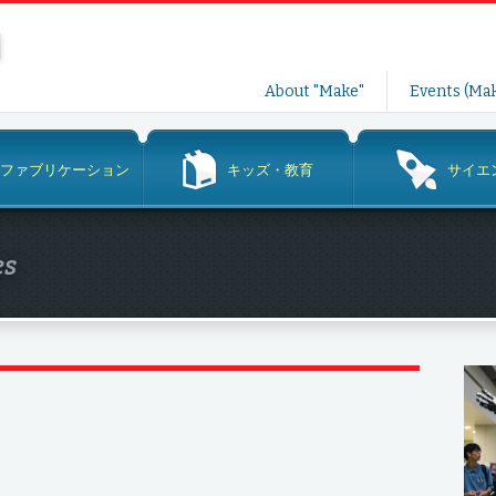
コ
About "Make"
Events (Mak
ン
テ
ン
ファブリケーション
キッズ・教育
サイエ
ツ
へ
ス
es
キ
ッ
プ