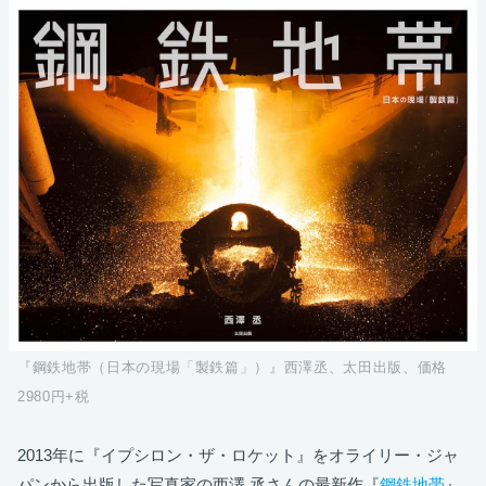
『鋼鉄地帯（日本の現場「製鉄篇」）』西澤丞、太田出版、価格
2980円+税
2013年に『イプシロン・ザ・ロケット』をオライリー・ジャ
パンから出版した写真家の西澤 丞さんの最新作『
鋼鉄地帯
』