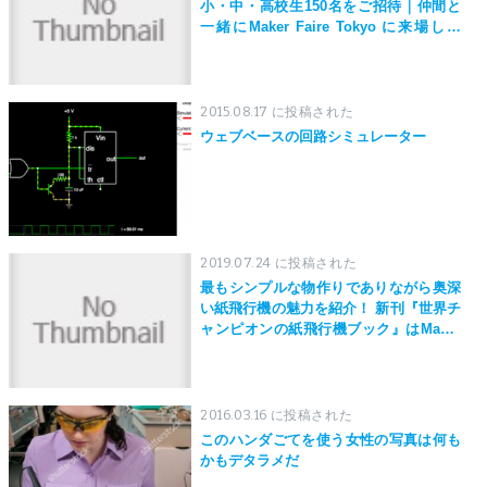
小・中・高校生150名をご招待｜仲間と
一緒にMaker Faire Tokyo に来場しよ
う！
2015.08.17 に投稿された
ウェブベースの回路シミュレーター
2019.07.24 に投稿された
最もシンプルな物作りでありながら奥深
い紙飛行機の魅力を紹介！ 新刊『世界チ
ャンピオンの紙飛行機ブック』はMaker
Faire Tokyo 2019にて先行発売！
2016.03.16 に投稿された
このハンダごてを使う女性の写真は何も
かもデタラメだ