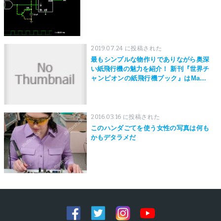
2019.07.24 に投稿された
最もシンプルな物作りでありながら奥深
い紙飛行機の魅力を紹介！ 新刊『世界チ
ャンピオンの紙飛行機ブック』はMaker
Faire Tokyo 2019にて先行発売！
2016.03.16 に投稿された
このハンダごてを使う女性の写真は何も
かもデタラメだ