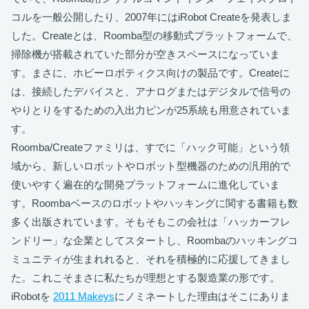
コルを一般公開したり、2007年にはiRobot Createを発表しま
した。Createとは、Roomba型の移動式プラットフォームで、
掃除機が搭載されていた部分が空きスペースになっていま
す。まさに、ホビーロボティクス向けの製品です。Createに
は、接続したデバイスと、アナログまたはデジタルで信号の
やりとりをするための入出力ピンが25系統も用意されていま
す。
Roomba/Createファミリは、すでに「ハック可能」という領
域から、新しいロボットやロボット型機器のための汎用的で
使いやすく遍在的な開発プラットフォームに進化していま
す。Roombaベースのロボットやハッキングに関する書籍も数
多く出版されています。そもそもこの会社は「ハッカーフレ
ンドリー」な企業としてスタートし、Roombaのハッキングコ
ミュニティが生まれれると、それを積極的に応援してきまし
た。これこそまさに私たちが理想とする製造業の形です。
iRobotを
2011 Makeys
にノミネートした理由はそこにありま