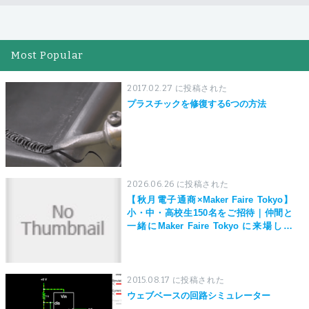
Most Popular
2017.02.27 に投稿された
プラスチックを修復する6つの方法
2026.06.26 に投稿された
【秋月電子通商×Maker Faire Tokyo】
小・中・高校生150名をご招待｜仲間と
一緒にMaker Faire Tokyo に来場しよ
う！
2015.08.17 に投稿された
ウェブベースの回路シミュレーター