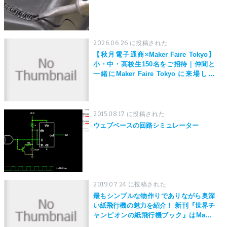
2026.06.26 に投稿された
【秋月電子通商×Maker Faire Tokyo】
小・中・高校生150名をご招待｜仲間と
一緒にMaker Faire Tokyo に来場しよ
う！
2015.08.17 に投稿された
ウェブベースの回路シミュレーター
2019.07.24 に投稿された
最もシンプルな物作りでありながら奥深
い紙飛行機の魅力を紹介！ 新刊『世界チ
ャンピオンの紙飛行機ブック』はMaker
Faire Tokyo 2019にて先行発売！